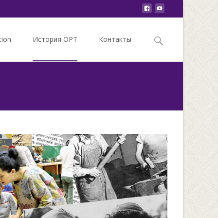
Search
tion
История ОРТ
Контакты
for: