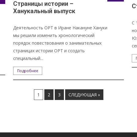
Страницы истории –
С
Ханукальный выпуск
С 
Деятельность ОРТ в Иране Накануне Хануки
но
мы решили изменить хронологический
Юж
порядок повествования о занимательных
се
страницах истории ОРТ и создать
специальный...
Подробнее
1
2
3
СЛЕДУЮЩАЯ »