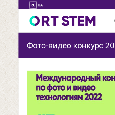
RU
UA
Skip
to
con
Фото-видео конкурс 2