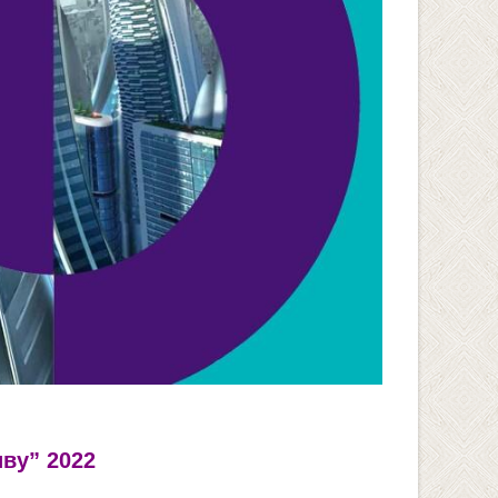
иву”
2022