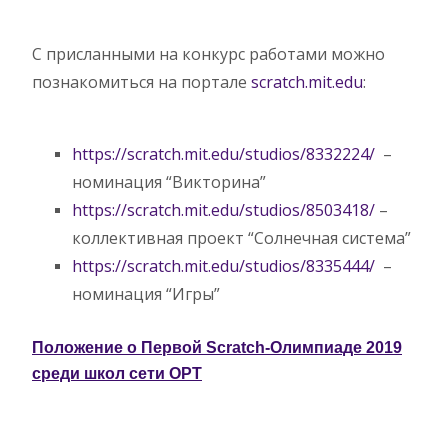
С присланными на конкурс работами можно
познакомиться на портале
scratch.mit.edu
:
https://scratch.mit.edu/
studios/8332224/
–
номинация “Викторина”
https://scratch.mit.edu/
studios/8503418/
–
коллективная проект “Солнечная система”
https://scratch.mit.edu/
studios/8335444/
–
номинация “Игры”
Положение о Первой Scratch-Олимпиаде 2019
среди школ сети ОРТ