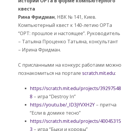
истории ОРТа в форме компьютерного
квеста
Рина Фридман
, НВК № 141, Киев.
Компьютерный квест к 140-летию ОРТа
“ОРТ: прошлое и настоящее”. Руководитель
– Татьяна Проценко Татьяна, консультант
– Ирина Фридман.
С присланными на конкурс работами можно
познакомиться на портале
scratch.mit.edu
:
https://scratch.mit.edu/projects/39297548
8
– игра “Destroy In”
https://youtu.be/_ID3jYVXH2Y
– притча
“Если в домике тесно”
https://scratch.mit.edu/projects/40045315
3
– игра “Быки и коровы”