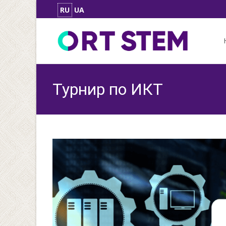
RU
UA
Skip
to
con
Турнир по ИКТ