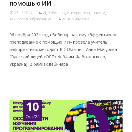
помощью ИИ
07.11.2024
AI
,
Вебинары
,
Информатика
,
Новости
,
Технологии образования
Анна Мичурина
06 ноября 2024 года Вебинар на тему «Эффективное
преподавание с помощью ИИ» провела учитель
информатики, методист RD Ukraine – Анна Мичурина
(Одесский лицей «ОРТ» № 94 им. Жаботинского,
Украина). В рамках вебинара
Подробнее …
10
Окт/24