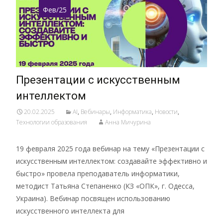
Фев/25
Презентации с искусственным
интеллектом
20.02.2025
AI
,
Вебинары
,
Информатика
,
Новости
,
Технологии образования
Анна Мичурина
19 февраля 2025 года вебинар на тему «Презентации с
искусственным интеллектом: создавайте эффективно и
быстро» провела преподаватель информатики,
методист Татьяна Степаненко (КЗ «ОПК», г. Одесса,
Украина). Вебинар посвящен использованию
искусственного интеллекта для