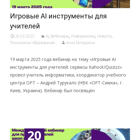
Игровые AI инструменты для
учителей
20.03.2025
AI
,
Вебинары
,
Информатика
,
Новости
,
Технологии образования
Анна Мичурина
19 марта 2025 года вебинар на тему «Игровые AI
инструменты для учителей: сервисы Kahoot/Quizizz»
провел учитель информатики, координатор учебного
центра ОРТ – Андрей Турукало (НВК «ОРТ-Симха», г.
Киев, Украина). Вебинар был посвящён
Подробнее …
20