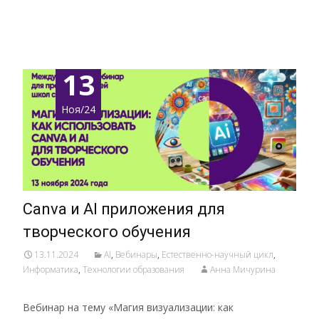
Подробнее …
13
Ноя/24
Canva и AI приложения для
творческого обучения
13.11.2024
AI
,
Вебинары
,
Естественно-научный цикл
,
Информатика
,
Технологии образования
Анна Мичурина
Вебинар на тему «Магия визуализации: как