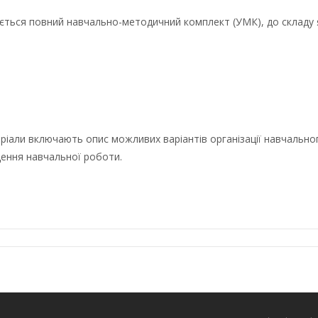
юється повний навчально-методичний комплект (УМК), до складу 
али включають опис можливих варіантів організації навчального 
дення навчальної роботи.