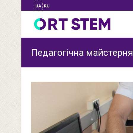
UA
RU
Педагогічна майстерн