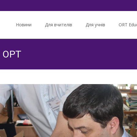
Skip
to
Новини
Для вчителів
Для учнів
ORT Educ
content
я ОРТ