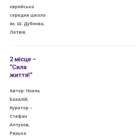
єврейська
середня школа
ім. Ш. Дубнова,
Латвія.
2 місце –
“Сила
життя!”
Автор: Ноель
Базалій,
Куратор –
Стефан
Алтухов,
Ризька