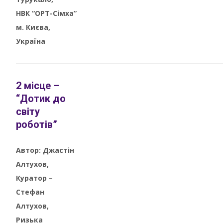
НВК “ОРТ-Сімха”
м. Києва,
Україна
2 місце –
“Дотик до
світу
роботів”
Автор: Джастін
Алтухов,
Куратор –
Стефан
Алтухов,
Ризька