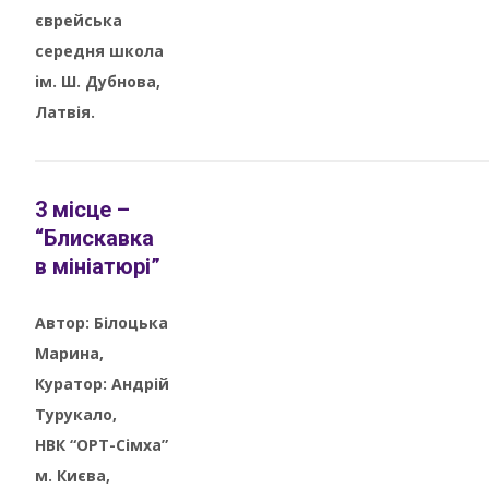
єврейська
середня школа
ім. Ш. Дубнова,
Латвія.
3 місце –
“Блискавка
в мініатюрі”
Автор: Білоцька
Марина,
Куратор: Андрій
Турукало,
НВК “ОРТ-Сімха”
м. Києва,