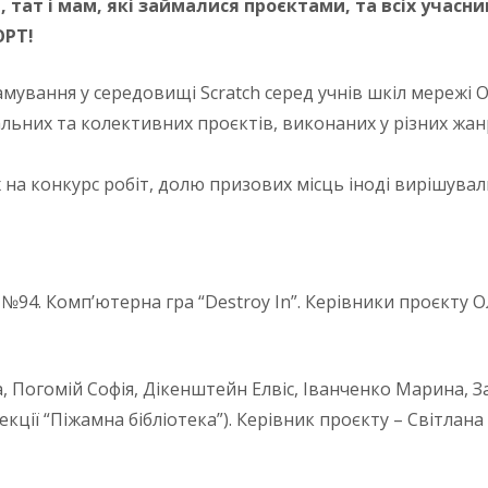
 тат і мам, які займалися проєктами, та всіх учасни
ОРТ!
амування у середовищі Scratch серед учнів шкіл мережі 
альних та колективних проєктів, виконаних у різних жан
на конкурс робіт, долю призових місць іноді вирішували
№94. Комп’ютерна гра “Destroy In”. Керівники проєкту Оль
Погомій Софія, Дікенштейн Елвіс, Іванченко Марина, За
екції “Піжамна бібліотека”). Керівник проєкту – Світлан