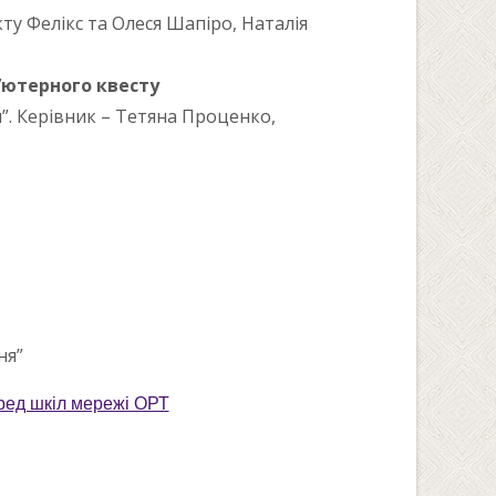
ту Фелікс та Олеся Шапіро, Наталія
’ютерного квесту
я”. Керівник – Тетяна Проценко,
ня”
ред шкіл мережі ОРТ