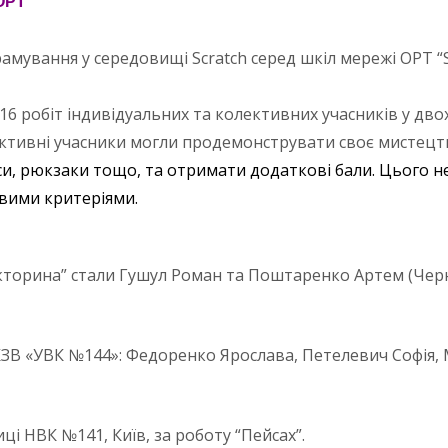
 ОРТ
амування у середовищі Scratch серед шкіл мережі ОРТ “
16 робіт індивідуальних та колективних учасників у двох 
. Колективні учасники могли продемонструвати своє мисте
си, рюкзаки тощо, та отримати додаткові бали. Цього не 
овими критеріями.
кторина” стали Гушул Роман та Поштаренко Артем (Черн
з КЗВ «УВК №144»: Федоренко Ярослава, Петелевич Софія
иці НВК №141, Київ, за роботу “Пейсах”.