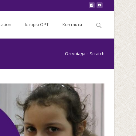
Search
ation
Історія ОРТ
Контакти
for:
Олімпіада з Scratch