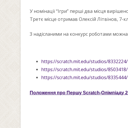
У номінації “Ігри” перші два місця вирішен
Третє місце отримав Олексій Літвінов, 7-к
З надісланими на конкурс роботами можна
https://scratch.mit.edu/
studios/8332224/
https://scratch.mit.edu/
studios/8503418/
https://scratch.mit.edu/
studios/8335444/
Положення про Першу Scratch-Олімпіаду 2