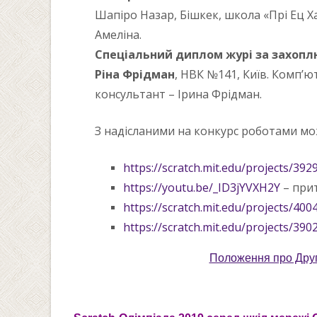
Шапіро Назар, Бішкек, школа «Прі Ец Ха
Амеліна.
Спеціальний диплом журі за захоплю
Ріна Фрідман
, НВК №141, Київ. Комп’ю
консультант – Ірина Фрідман.
З надісланими на конкурс роботами м
https://scratch.mit.edu/projects/39
https://youtu.be/_ID3jYVXH2Y
– прит
https://scratch.mit.edu/projects/40
https://scratch.mit.edu/projects/390
Положення про Друг