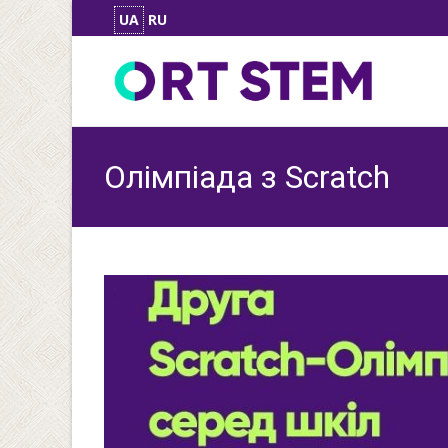
UA
RU
Олімпіада з Scratch