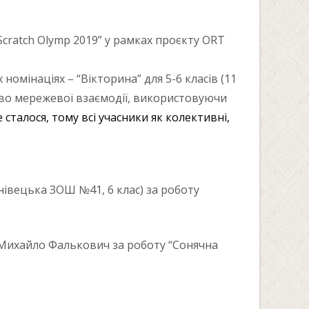
Scratch Olymp 2019” у рамках проєкту ORT
номінаціях – “Вікторина” для 5-6 класів (11
цтво мережевої взаємодії, використовуючи
сталося, тому всі учасники як колективні,
івецька ЗОШ №41, 6 клас) за роботу
, Михайло Фалькович за роботу “Сонячна