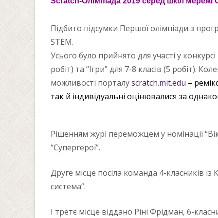
Scratch-Олімпіада 2019 серед шкіл мережі
Підбито підсумки Першої олімпіади з прогр
STEM.
Усього було прийнято для участі у конкурсі 
робіт) та “Ігри” для 7-8 класів (5 робіт)
можливості порталу
scratch.mit.edu
–
ремік
так й індивідуальні оцінювалися за однак
Рішенням журі переможцем у номінації “Ві
“Супергерої”.
Друге місце посіла команда 4-класників і
система”.
І третє місце віддано Ріні Фрідман, 6-класн