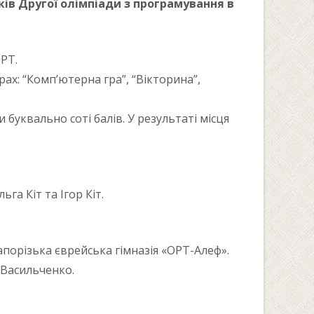
ків Другої олімпіади з програмування в
ОРТ.
рах: “Комп’ютерна гра”, “Вікторина”,
 буквально соті балів. У результаті місця
га Кіт та Ігор Кіт.
порізька єврейська гімназія «ОРТ-Алеф».
а Васильченко.