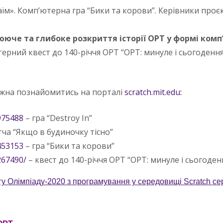
їм». Комп’ютерна гра “Бики та корови”. Керівники проєк
юче та глибоке розкриття історії ОРТ у формі комп
терний квест до 140-річчя ОРТ “ОРТ: минуле і сьогоденн
ожна познайомитись на порталі
scratch.mit.edu
:
2975488
– гра “Destroy In”
ча “Якщо в будиночку тісно”
0453153
– гра “Бики та корови”
267490/
– квест до 140-річчя ОРТ “ОРТ: минуле і сьогоден
у Олімпіаду-2020 з програмування у середовищі Scratch се