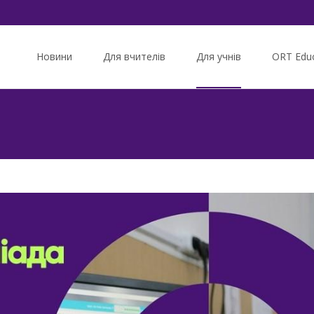
Skip
to
Новини
Для вчителів
Для учнів
ORT Educ
content