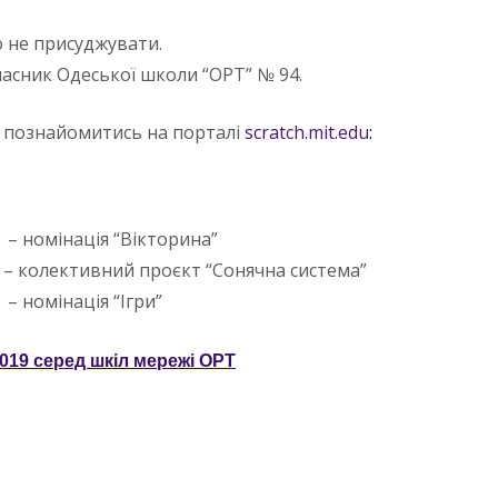
о не присуджувати.
ласник Одеської школи “ОРТ” № 94.
 познайомитись на порталі
scratch.mit.edu
:
– номінація “Вікторина”
– колективний проєкт “Сонячна система”
– номінація “Ігри”
019 серед шкіл мережі ОРТ