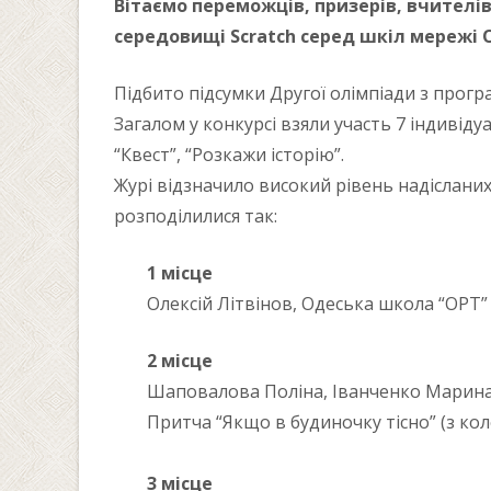
Вітаємо переможців, призерів, вчителів,
середовищі Scratch серед шкіл мережі 
Підбито підсумки Другої олімпіади з прогр
Загалом у конкурсі взяли участь 7 індивіду
“Квест”, “Розкажи історію”.
Журі відзначило високий рівень надісланих 
розподілилися так:
1 місце
Олексій Літвінов, Одеська школа “ОРТ” 
2 місце
Шаповалова Поліна, Іванченко Марина, 
Притча “Якщо в будиночку тісно” (з кол
3 місце