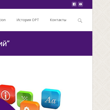
Search
tion
История ОРТ
Контакты
for:
ий”
 нового курса “Создание мобильных приложений”