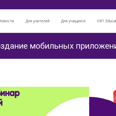
Новости
Для учителей
Для учащихся
ORT Educa
tent
Создание мобильных приложен
Вебинары
>
Информатика
>
Обзор