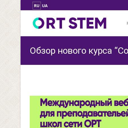
RU
UA
Skip
to
con
Обзор нового курса “