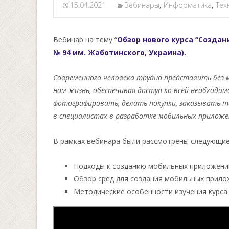
15.04.2021
Вебинары
,
Информатика
,
Тех
Вебинар
на тему “
Обзор нового курса “Созда
№ 94 им. Жаботинского, Украина).
Современного человека трудно представить без 
нам жизнь, обеспечивая доступ ко всей необход
фотографировать, делать покупки, заказывать та
в специалистах в разработке мобильных приложе
В рамках
вебинар
а были рассмотрены следующие
Подходы к созданию мобильных приложени
Обзор сред для создания мобильных прило
Методические особенности изучения курса