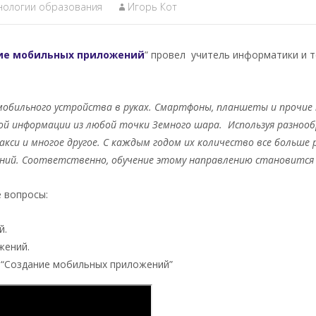
нологии образования
Игорь Кот
ние мобильных приложений
” провел учитель информатики и 
мобильного устройства в руках. Смартфоны, планшеты и прочие 
имой информации из любой точки Земного шара. Используя разно
кси и многое другое. С каждым годом их количество все больше
ний. Соответственно, обучение этому направлению становится 
 вопросы:
й.
жений.
 “Создание мобильных приложений”