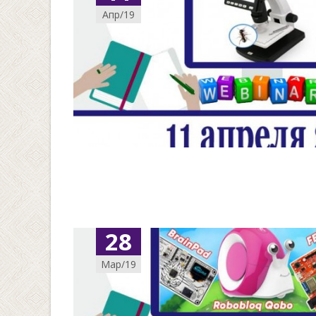
Апр/19
28
Мар/19