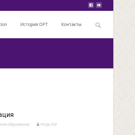
Search
tion
История ОРТ
Контакты
for:
ация
огии образования
Игорь Кот