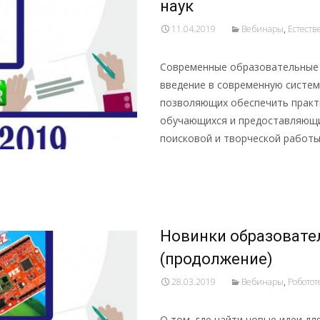
наук
11.04.2019
Вебинары
,
Естест
Современные образовательные 
введение в современную систем
позволяющих обеспечить практ
обучающихся и предоставляющи
поисковой и творческой работы
Подробнее …
Новинки образовате
(продолжение)
28.03.2019
Вебинары
,
Роботот
О том, где найти новые идеи дл