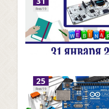
31
Янв/19
25
Янв/19