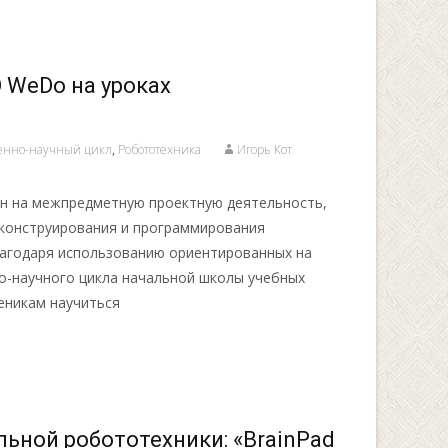
 WeDo на уроках
венно-научный цикл
,
Робототехника
Игорь Кот
 на межпредметную проектную деятельность,
 конструирования и программирования
лагодаря использованию ориентированных на
о-научного цикла начальной школы учебных
еникам научиться
ьной робототехники: «BrainPad