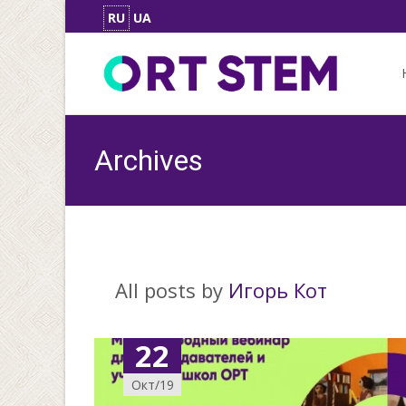
RU
UA
Skip
to
con
Archives
All posts by
Игорь Кот
22
Окт/19