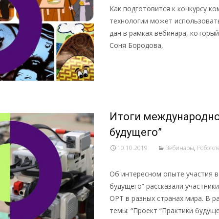
Как подготовится к конкурсу к
технологии может использовать
дан в рамках вебинара, которы
Соня Бородова,
Подробнее …
Итоги международно
будущего”
10.10.2019
Вебинары
,
Роботот
Об интересном опыте участия 
будущего” рассказали участник
ОРТ в разных странах мира. В 
темы: “Проект “Практики будуще