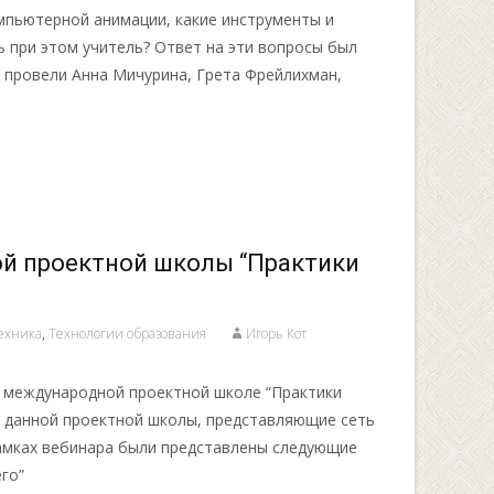
омпьютерной анимации, какие инструменты и
 при этом учитель? Ответ на эти вопросы был
й провели Анна Мичурина, Грета Фрейлихман,
й проектной школы “Практики
ехника
,
Технологии образования
Игорь Кот
в международной проектной школе “Практики
и данной проектной школы, представляющие сеть
рамках вебинара были представлены следующие
го”