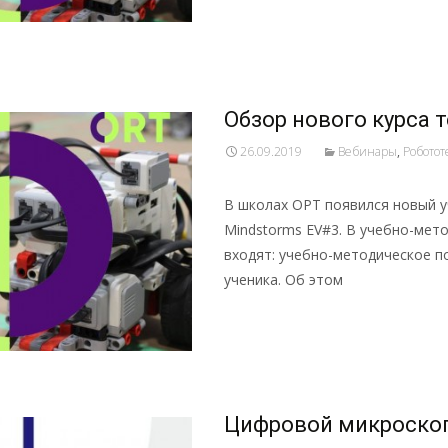
Подробнее …
Обзор нового курса т
26.09.2019
Вебинары
,
Роботот
В школах ОРТ появился новый у
Mindstorms EV#3. В учебно-мет
входят: учебно-методическое п
ученика. Об этом
Подробнее …
Цифровой микроскоп