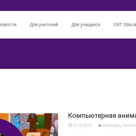
Новости
Для учителей
Для учащихся
ORT Educa
tent
Компьютерная аним
22.10.2019
Вебинары
,
Технол