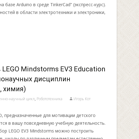
 базе Arduino в среде TinkerCad” (экспресс-курс).
ностей в области электротехники и электроники,
LEGO Mindstorms EV3 Education
ннонаучных дисциплин
, химия)
венно-научный цикл
,
Робототехника
Игорь Кот
, предназначенные для мотивации детского
тся в вашу повседневную учебную деятельность.
бор LEGO EV3 Mindstorms можно построить
ов школы по различным предметам естественно-