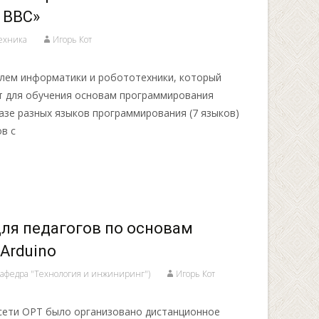
t BBC»
ехника
Игорь Кот
елем информатики и робототехники, который
т для обучения основам программирования
азе разных языков программирования (7 языков)
в с
ля педагогов по основам
 Arduino
кафедра "Технология и инжиниринг")
Игорь Кот
 сети ОРТ было организовано дистанционное