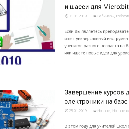
и шасси для Micro:bi
31.01.2019
Вебинары
,
Роботот
Если Вы являетесь преподават
ищет универсальный инструмен
учеников разного возраста на б
или ищете новые идеи для уроко
Подробнее …
Завершение курсов д
электроники на базе
25.01.2019
Новости
,
Новости (
В этом году для учителей школ