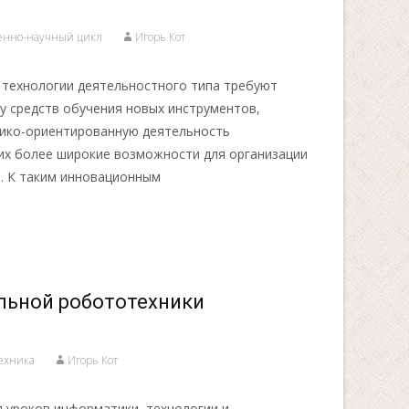
венно-научный цикл
Игорь Кот
технологии деятельностного типа требуют
у средств обучения новых инструментов,
ико-ориентированную деятельность
х более широкие возможности для организации
. К таким инновационным
льной робототехники
ехника
Игорь Кот
я уроков информатики, технологии и