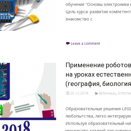
обучение “Основы электроники на
Цель курса: развитие компетент
знакомство с
Подробнее …
Leave a comment
Применение роботов 
на уроках естестве
(география, биология
20.12.2018
Вебинары
,
Естест
Образовательные решения LEGO
любопытства, легко интегрирую
Используя образовательный на
множество заданий для ученик