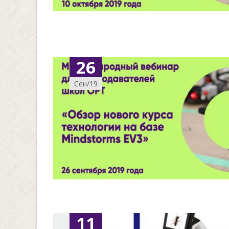
26
Сен/19
11