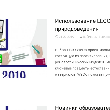
Использование LEGO
природоведения
21.02.2019
Вебинары
,
Естест
Набор LEGO WeDo ориентирован
состоящую из проектирования,
робототехнических моделей. Б
ключевые предметы естественн
материалов, WeDo помогает уч
Подробнее …
Новинки образовател