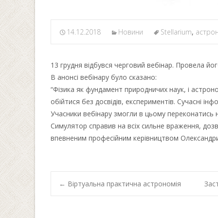
14.12.2018
Новини
Stellarium
,
астро
13 грудня відбувся черговий вебінар. Провела й
В анонсі вебінару було сказано:
“Фізика як фундамент природничих наук, і астрон
обійтися без досвідів, експериментів. Сучасні ін
Учасники вебінару змогли в цьому переконатись н
Симулятор справив на всіх сильне враження, доз
впевненим професійним керівництвом Олександри
Post
←
Віртуальна практична астрономія
Зас