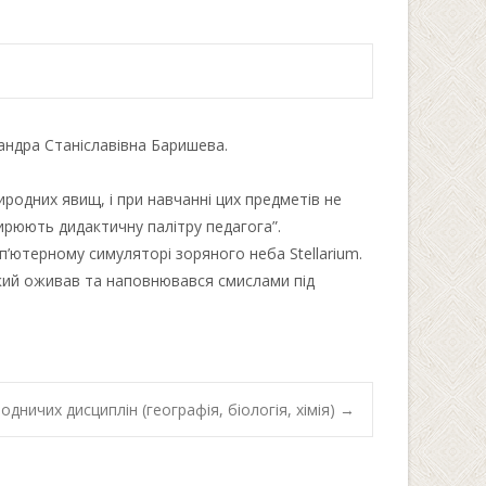
андра Станіславівна Баришева.
родних явищ, і при навчанні цих предметів не
ширюють дидактичну палітру педагога”.
’ютерному симуляторі зоряного неба Stellarium.
який оживав та наповнювався смислами під
дничих дисциплін (географія, біологія, хімія)
→