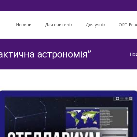
Skip
to
Новини
Для вчителів
Для учнів
ORT Educ
content
рактична астрономія”
Но