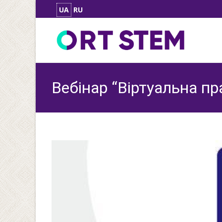
UA
RU
Вебінар “Віртуальна п