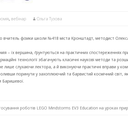
номія
,
вебінар
Ольга Тузова
ого вчитель фізики школи №418 міста Кронштадт, методист Олекс
омія – їх вершина, ґрунтуються на практичних спостереженнях при
формаційні технології збагачують класичні наукові методи та роз
е лише слухаючи лектора, а й виконуючи практичні вправи у комп
воливши поринути у захоплюючий та барвистий космічний світ, 
 Баришевої.
тосування роботів LEGO Mindstorms EV3 Education на уроках приро