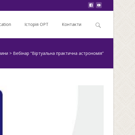
Search
ation
Історія ОРТ
Контакти
for:
вини
>
Вебінар “Віртуальна практична астрономія”