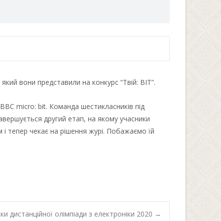
кий вони представили на конкурс “Твій: BIT”.
BC micro: bit. Команда шестикласників під
завершується другий етап, на якому учасники
і тепер чекає на рішення журі. Побажаємо їй
ки дистанційної олімпіади з електроніки 2020
→