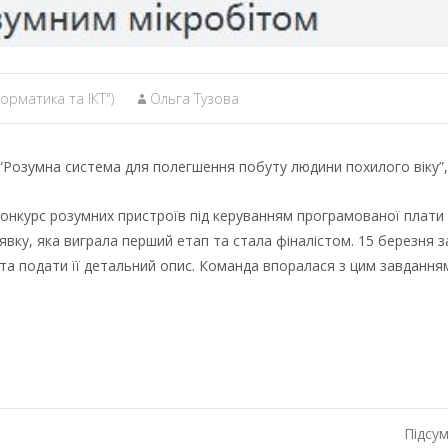
орматика та ІКТ")
Ольга Тузова
озумна система для полегшення побуту людини похилого віку”, я
онкурс розумних пристроїв під керуванням програмованої плати B
явку, яка виграла перший етап та стала фіналістом. 15 березня 
 подати її детальний опис. Команда впоралася з цим завданням 
Підсум