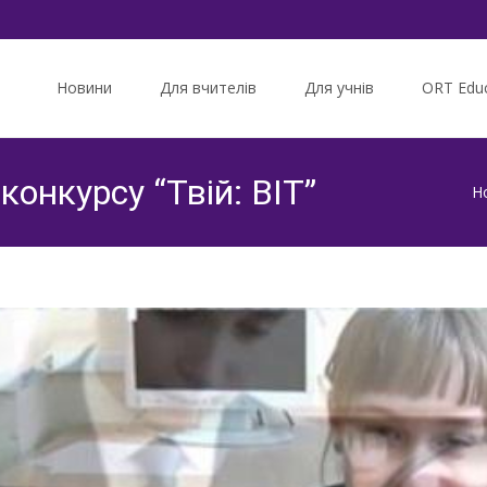
Skip
to
Новини
Для вчителів
Для учнів
ORT Educ
content
онкурсу “Твій: BIT”
Н