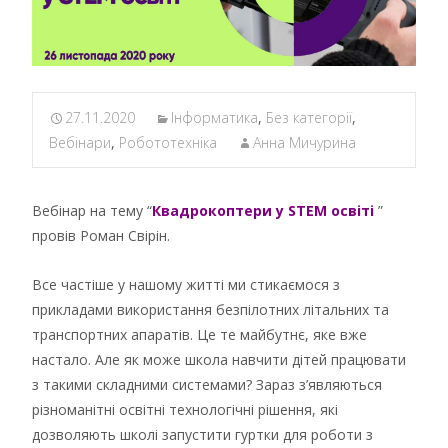
27.11.2020
Інформатика
,
Без категорії
,
Вебінари
,
Робототехніка
Анна Мичурина
Вебінар на тему “
Квадрокоптери у STEM освіті
”
провів Роман Свірін.
Все частіше у нашому житті ми стикаємося з
прикладами використання безпілотних літальних та
транспортних апаратів. Це те майбутнє, яке вже
настало. Але як може школа навчити дітей працювати
з такими складними системами? Зараз з’являються
різноманітні освітні технологічні рішення, які
дозволяють школі запустити гуртки для роботи з