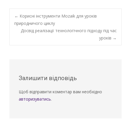
Post
←
Корисні інструменти Mozaik для уроків
природничого циклу
Досвід реалізації технологічного підходу під час
navigation
уроків
→
Залишити відповідь
Щоб відправити коментар вам необхідно
авторизуватись
.