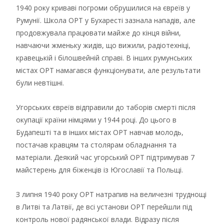
1940 року криваві погроми обрушилися на євреїв у
Румунії. Школа ОРТ у Бухаресті зазнала нападів, але
продовжувала працювати майже до кінця війни,
навчаючи жменьку жидів, що вижили, радіотехніці,
кравецькій і білошвейній справі. В інших румунських
містах ОРТ намагався функціонувати, але результати
були невтішні.
Угорських євреїв відправили до таборів смерті після
окупації країни німцями у 1944 році. До цього в
Будапешті та в інших містах ОРТ навчав молодь,
постачав кравцям та столярам обладнання та
матеріали. Деякий час угорський ОРТ підтримував 7
майстерень для біженців із Югославії та Польщі.
З липня 1940 року ОРТ натрапив на величезні труднощі
в Литві та Латвії, де всі установи ОРТ перейшли під
контроль нової радянської влади. Відразу після