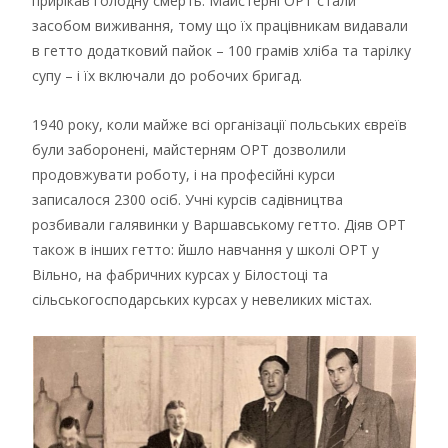
прирікав голодну смерть. Майстерні ОРТ стали
засобом виживання, тому що їх працівникам видавали
в гетто додатковий пайок – 100 грамів хліба та тарілку
супу – і їх включали до робочих бригад.
1940 року, коли майже всі організації польських євреїв
були заборонені, майстерням ОРТ дозволили
продовжувати роботу, і на професійні курси
записалося 2300 осіб. Учні курсів садівництва
розбивали галявинки у Варшавському гетто. Діяв ОРТ
також в інших гетто: йшло навчання у школі ОРТ у
Вільно, на фабричних курсах у Білостоці та
сільськогосподарських курсах у невеликих містах.