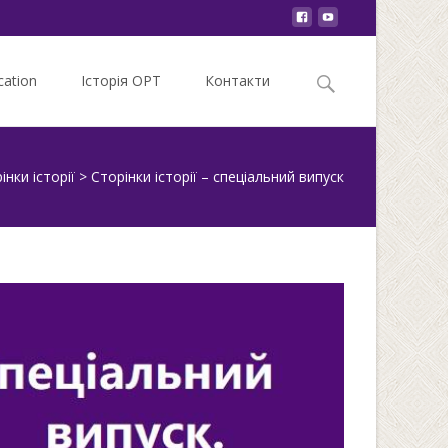
Search
ation
Історія ОРТ
Контакти
for:
інки історії
>
Сторінки історії – спеціальний випуск