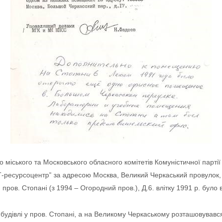
 міського та Московського обласного комітетів Комуністичної парті
-ресурсоцентр” за адресою Москва, Великий Черкаський провулок,
ров. Стопані (з 1994 – Огородний пров.), Д.6. влітку 1991 р. бул
будівлі у пров. Стопані, а на Великому Черкаському розташовувавс