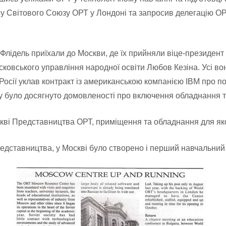
у Світового Союзу ОРТ у Лондоні та запросив делегацію 
лідель приїхали до Москви, де їх прийняли віце-президент
осковського управління народної освіти Любов Кезіна. Усі в
 Росії уклав контракт із американською компанією IBM про п
ту було досягнуто домовленості про включення обладнання т
оскві Представництва ОРТ, приміщення та обладнання для як
редставництва, у Москві було створено і перший навчальний