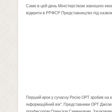
Саме в цей день Міністерством зовнішніх еко
відкрити в РРФСР Представництво під назвою
Перший крок у сучасну Росію ОРТ зробив на ко
інформаційний вік”. Представники ОРТ Джоз
професором Олексієм Семеновим. Зацікавивши