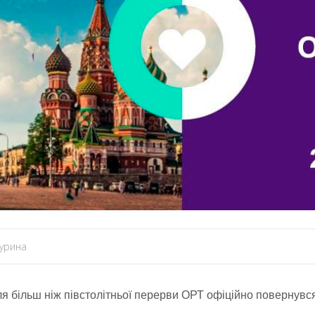
урина
сля більш ніж півстолітньої перерви ОРТ офіційно повернувся