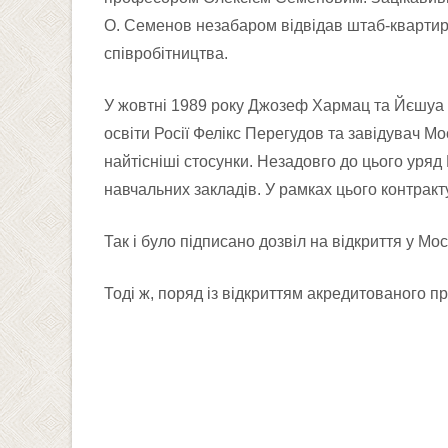
О. Семенов незабаром відвідав штаб-квартир
співробітництва.
У жовтні 1989 року Джозеф Хармац та Йєшуа Ф
освіти Росії Фелікс Перегудов та завідувач М
найтісніші стосунки. Незадовго до цього уряд
навчальних закладів. У рамках цього контрак
Так і було підписано дозвіл на відкриття у М
Тоді ж, поряд із відкриттям акредитованого п