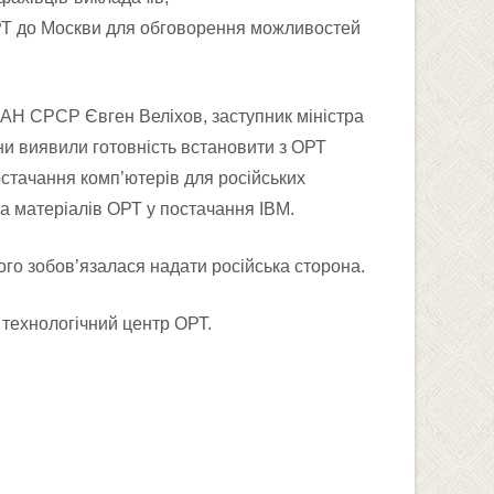
ОРТ до Москви для обговорення можливостей
 АН СРСР Євген Веліхов, заступник міністра
они виявили готовність встановити з ОРТ
остачання комп’ютерів для російських
а матеріалів ОРТ у постачання IBM.
ого зобов’язалася надати російська сторона.
 технологічний центр ОРТ.