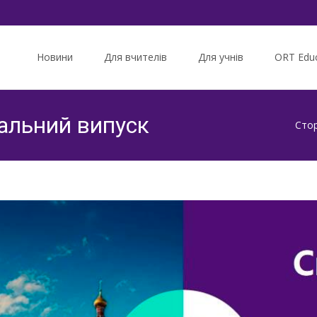
Skip
to
Новини
Для вчителів
Для учнів
ORT Educ
content
ціальний випуск
Стор