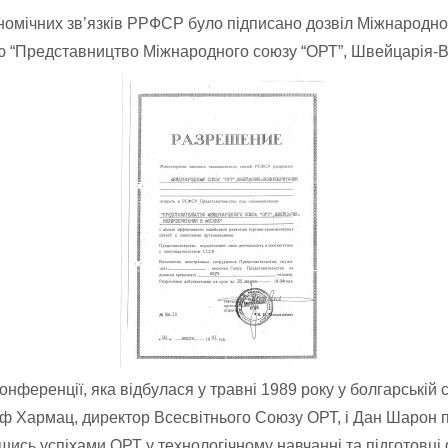
номічних зв’язків РРФСР було підписано дозвіл Міжнародно
 “Представництво Міжнародного союзу “ОРТ”, Швейцарія-Ве
нференції, яка відбулася у травні 1989 року у болгарській с
еф Хармац, директор Всесвітнього Союзу ОРТ, і Дан Шарон
сь успіхами ОРТ у технологічному навчанні та підготовці 