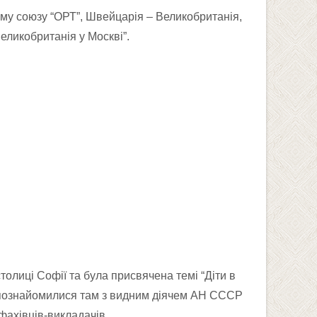
му союзу “ОРТ”, Швейцарія – Великобританія,
ликобританія у Москві”.
толиці Софії та була присвячена темі “Діти в
 познайомилися там з видним діячем АН СССР
фахівців-викладачів,