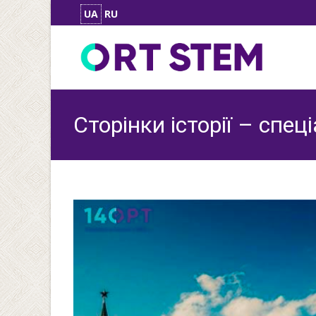
UA
RU
Сторінки історії – спе