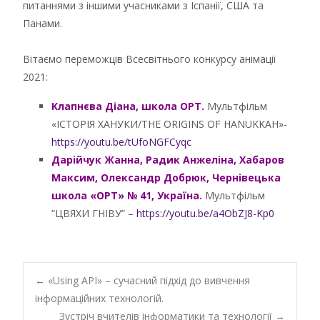
питаннями з іншими учасниками з Іспанії, США та
Панами.
Вітаємо переможців Всесвітнього конкурсу анімації
2021:
Клапнєва Діана, школа ОРТ.
Мультфільм
«ІСТОРІЯ ХАНУКИ/THE ORIGINS OF HANUKKAH»-
https://youtu.be/tUfoNGFCyqc
Дарійчук Жанна, Радик Анжеліна, Хабаров
Максим, Олександр Добрюк, Чернівецька
школа «ОРТ» № 41, Україна.
Мультфільм
“ЦВЯХИ ГНІВУ” –
https://youtu.be/a4ObZJ8-Kp0
Post
←
«Using API» – сучасний підхід до вивчення
інформаційних технологій.
Зустріч вчителів інформатики та технології
→