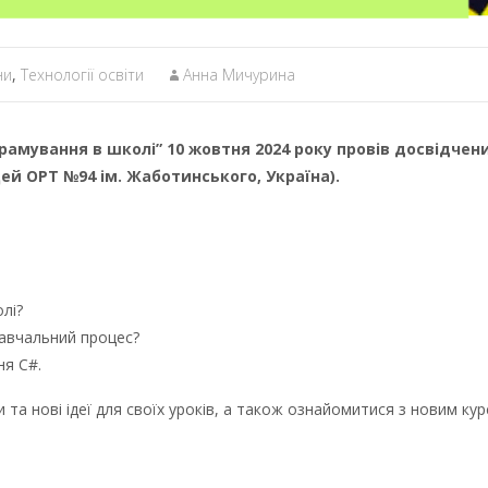
ни
,
Технології освіти
Анна Мичурина
рамування в школі” 10 жовтня 2024 року провів досвідчен
цей ОРТ №94 ім. Жаботинського, Україна).
лі?
навчальний процес?
я С#.
та нові ідеї для своїх уроків, а також ознайомитися з новим к