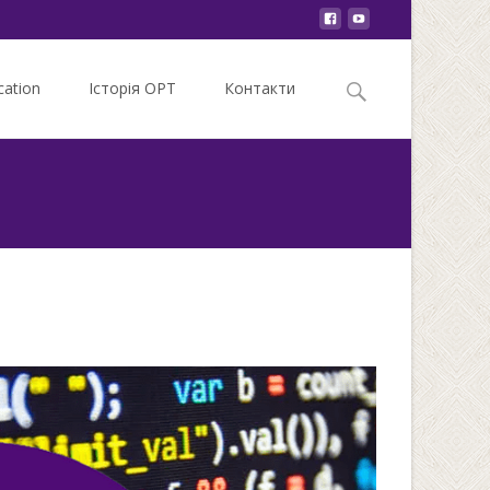
Search
ation
Історія ОРТ
Контакти
for:
ка
>
Особливості вивчення програмування в школі