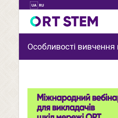
UA
RU
Особливості вивчення 