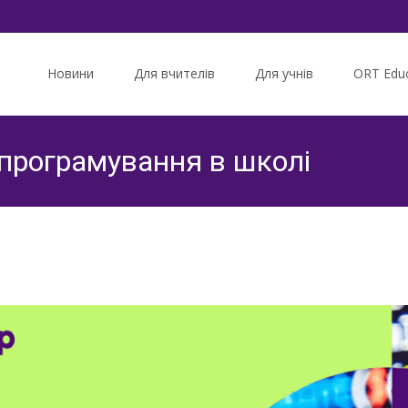
Skip
to
Новини
Для вчителів
Для учнів
ORT Educ
content
програмування в школі
Вебінари
>
Інформати