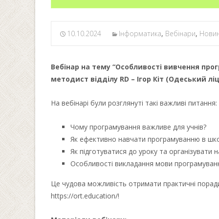
10.10.2024
Інформатика
,
Вебінари
,
Нови
Вебінар на тему “Особливості вивчення прог
методист відділу RD – Ігор Кіт (Одеський лі
На вебінарі були розглянуті такі важливі питання:
Чому програмування важливе для учнів?
Як ефективно навчати програмуванню в шко
Як підготуватися до уроку та організувати 
Особливості викладання мови програмуванн
Це чудова можливість отримати практичні поради 
https://ort.education/!