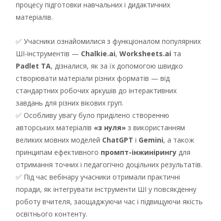
процесу підготовки навчальних і дидактичних
матеріалів.
✅ Учасники ознайомилися з функціоналом популярних
ШІ-інструментів —
Chalkie.ai
,
Worksheets.ai
та
Padlet TA
, дізналися, як за їх допомогою швидко
створювати матеріали різних форматів — від
стандартних робочих аркушів до інтерактивних
завдань для різних вікових груп.
✅ Особливу увагу було приділено створенню
авторських матеріалів
«з нуля»
з використанням
великих мовних моделей
ChatGPT
і
Gemini
, а також
принципам ефективного
промпт-інжинірингу
для
отримання точних і педагогічно доцільних результатів.
✅ Під час вебінару учасники отримали практичні
поради, як інтегрувати інструменти ШІ у повсякденну
роботу вчителя, заощаджуючи час і підвищуючи якість
освітнього контенту.