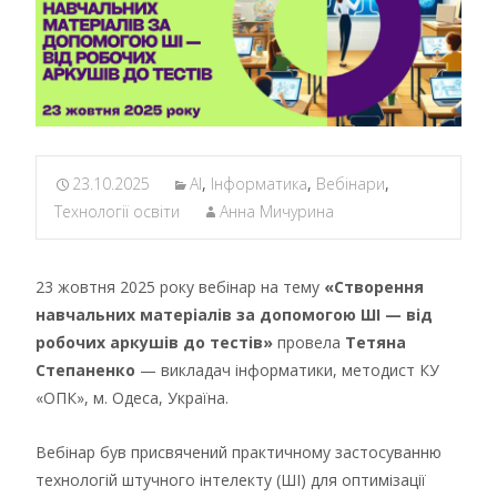
23.10.2025
AI
,
Інформатика
,
Вебінари
,
Технології освіти
Анна Мичурина
23 жовтня 2025 року вебінар на тему
«Створення
навчальних матеріалів за допомогою ШІ — від
робочих аркушів до тестів»
провела
Тетяна
Степаненко
— викладач інформатики, методист КУ
«ОПК», м. Одеса, Україна.
Вебінар був присвячений практичному застосуванню
технологій штучного інтелекту (ШІ) для оптимізації