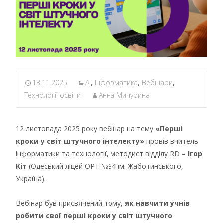
13.11.2025
AI
,
Інформатика
,
Вебінари
,
Технології освіти
Анна Мичурина
12 листопада 2025 року вебінар на тему
«Перші
кроки у світ штучного інтелекту»
провів вчитель
інформатики та технології, методист відділу RD –
Ігор
Кіт
(Одеський ліцей ОРТ №94 ім. Жаботинського,
Україна).
Вебінар був присвячений тому,
як навчити учнів
робити свої перші кроки у світ штучного