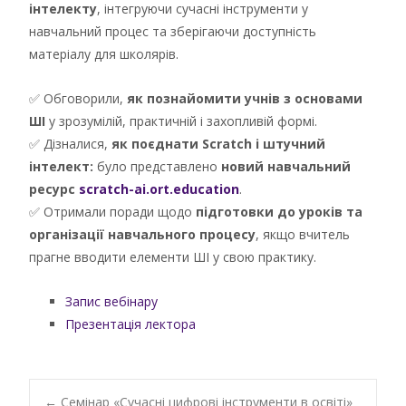
інтелекту
, інтегруючи сучасні інструменти у
навчальний процес та зберігаючи доступність
матеріалу для школярів.
✅ Обговорили,
як познайомити учнів з основами
ШІ
у зрозумілій, практичній і захопливій формі.
✅ Дізналися,
як поєднати Scratch і штучний
інтелект:
було представлено
новий навчальний
ресурс
scratch-ai.ort.education
.
✅ Отримали поради щодо
підготовки до уроків та
організації навчального процесу
, якщо вчитель
прагне вводити елементи ШІ у свою практику.
Запис вебінару
Презентація лектора
←
Cемінар «Сучасні цифрові інструменти в освіті»