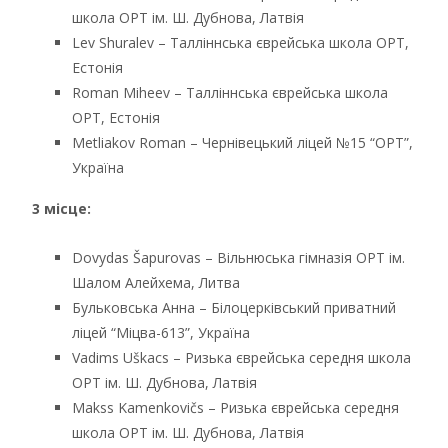
школа ОРТ ім. Ш. Дубнова, Латвія
Lev Shuralev – Талліннська єврейська школа ОРТ,
Естонія
Roman Miheev – Талліннська єврейська школа
ОРТ, Естонія
Metliakov Roman – Чернівецький ліцей №15 “ОРТ”,
Україна
3 місце:
Dovydas Šapurovas – Вільнюська гімназія ОРТ ім.
Шалом Алейхема, Литва
Бульковська Анна – Білоцерківський приватний
ліцей “Міцва-613”, Україна
Vadims Uškacs – Ризька єврейська середня школа
ОРТ ім. Ш. Дубнова, Латвія
Makss Kamenkovičs – Ризька єврейська середня
школа ОРТ ім. Ш. Дубнова, Латвія