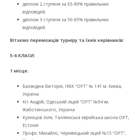
диплом 2 ступеня за 65-80% правильних
відповідей;
диплом 3 ступеня за 50-65% правильних
відповідей;
Вітаємо переможців турніру та їхніх керівників:
5-6 КЛАСИ:
1 місце:
Баландіна Вікторія, НВК “ОРТ” № 141 м. Києва,
Україна
Кіт Андрій, Одеський ліцей “ОРТ” №94 ім.
Жаботинського, Україна
Кузнєцов Ілля, Талліннська єврейська школа ОРТ,
Естонія
Профіс Михайло, Чернівецький ліцей №15 “ОРТ”,