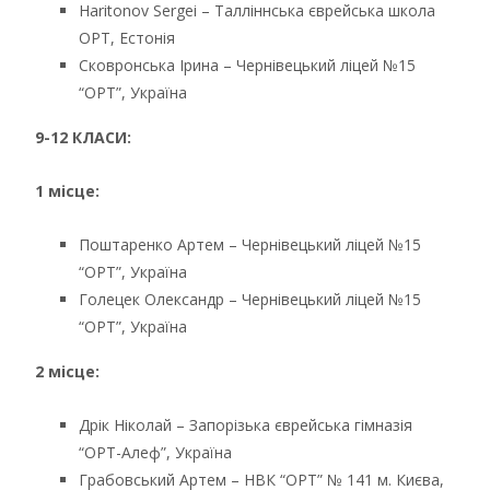
Haritonov Sergei – Талліннська єврейська школа
ОРТ, Естонія
Сковронська Ірина – Чернівецький ліцей №15
“ОРТ”, Україна
9-12 КЛАСИ:
1 місце:
Поштаренко Артем – Чернівецький ліцей №15
“ОРТ”, Україна
Голецек Олександр – Чернівецький ліцей №15
“ОРТ”, Україна
2 місце:
Дрік Ніколай – Запорізька єврейська гімназія
“ОРТ-Алеф”, Україна
Грабовський Артем – НВК “ОРТ” № 141 м. Києва,