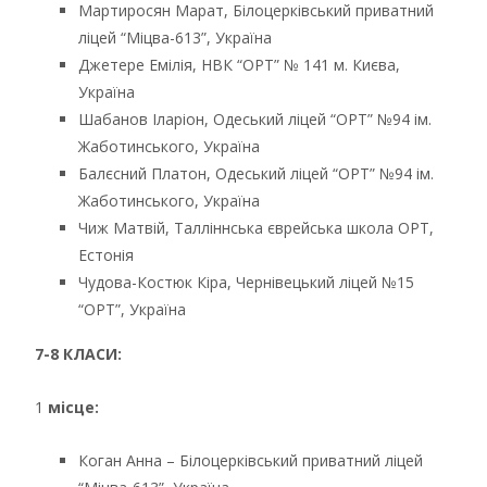
Мартиросян Марат, Білоцерківський приватний
ліцей “Міцва-613”, Україна
Джетере Емілія, НВК “ОРТ” № 141 м. Києва,
Україна
Шабанов Іларіон, Одеський ліцей “ОРТ” №94 ім.
Жаботинського, Україна
Балєсний Платон, Одеський ліцей “ОРТ” №94 ім.
Жаботинського, Україна
Чиж Матвій, Талліннська єврейська школа ОРТ,
Естонія
Чудова-Костюк Кіра, Чернівецький ліцей №15
“ОРТ”, Україна
7-8 КЛАСИ:
1
місце:
Коган Анна – Білоцерківський приватний ліцей