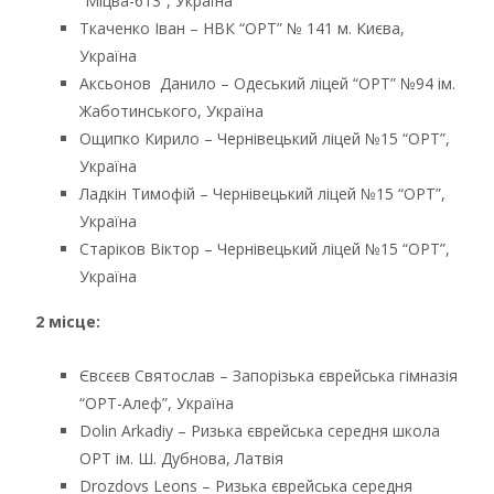
“Міцва-613”, Україна
Ткаченко Іван – НВК “ОРТ” № 141 м. Києва,
Україна
Аксьонов Данило – Одеський ліцей “ОРТ” №94 ім.
Жаботинського, Україна
Ощипко Кирило – Чернівецький ліцей №15 “ОРТ”,
Україна
Ладкін Тимофій – Чернівецький ліцей №15 “ОРТ”,
Україна
Старіков Віктор – Чернівецький ліцей №15 “ОРТ”,
Україна
2 місце:
Євсєєв Святослав – Запорізька єврейська гімназія
“ОРТ-Алеф”, Україна
Dolin Arkadiy – Ризька єврейська середня школа
ОРТ ім. Ш. Дубнова, Латвія
Drozdovs Leons – Ризька єврейська середня