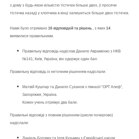
з дому з будь-якою кількістю тістечок більше двох, (і просячи
тістечка назад) у хлопчика в кінці залишиться більше двох тістечок.
Нами було отримано
16 відповідей та рішень
, з яких
14
виявилися правильними.
Правильну відповідь надіслав Данило Авраменко з НКВ
№141, Київ, Україна; він одержує один бал.
Правильну відповідь із неточним рішенням надіслали:
Матвій Кушпар та Данило Суханов з гімназії “ОРТ Алеф”,
Запоріжжя, Україна.
Кожен учень отримує два бали.
Правильні відповіді з повним рішенням (школи почергово)
надіслали:
Даніель Богович та Ілля Кузьмич з Єврейської школи,