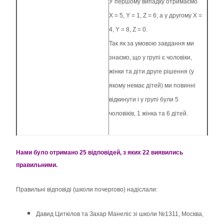
У першому випадку отримаємо
X = 5, Y = 1, Z = 6; а у другому X =
4, Y = 8, Z = 0.
Так як за умовою завдання ми
знаємо, що у групі є чоловіки,
жінки та діти друге рішення (у
якому немає дітей) ми повинні
відкинути і у групі були 5
чоловіків, 1 жінка та 6 дітей.
Нами було отримано 25 відповідей, з яких 22 виявились
правильними.
Правильні відповіді (школи почергово) надіслали:
Давид Циткілов та Захар Манеліс зі школи №1311, Москва,