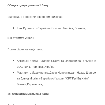
Обидва одержують по 1 балу.
Відповідь з неповним рішенням надіслав:
Ілля Кузьмич із Єврейської школи, Таллінн, Естонія;
Він отримує 2 бали
.
Повне рішення надіслали:
Аскольд Гальчук, Валерія Скакун та Олександра Гольдіна із
ЗОШ №41, Чернівці, Україна;
Маргарита Лавриненко, Дар’я Непомнящая, Назар Шапіро
та Давид Міркін з Єврейської школи “ОРТ Прі Ец Хаїм”,
Бішкек, Киргизстан;
Усі вони отримують по 3 бали.