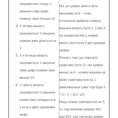
заправитися тільки ті
№1 усі цифри мають бути
машини сума цифр
меншими за 6 – отже,
номера, яких більше 10
останньою цифрою номера
У четвер можуть
машини можуть бути 1, 3 або 5.
заправитися ті машини,
За правилом №6 у номері
номери яких діляться на
мають бути хоча б дві однакові
3
цифри.
У п’ятницю можуть
Разом з тим, що сума всіх
заправитися ті машини,
цифр має бути 12 і всі цифри
сума цифр номери яких
менші за 6 – номер машини не
менше 15
може закінчуватися на 1
У суботу можуть
(максимальна сума тоді буде 5
заправитися ті машини,
+ 5 + 1 = 11)< 12).
номер яких складається
Якщо номер закінчується на 3,
з хоча б двох однакових
то тоді можливі номери 363
цифр
або 633, але так як всі цифри