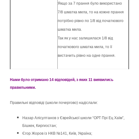
Якщо за 7 прання було використано
7/8 шматка мила, то на кожне прання
потрібно рівно по 1/8 від початкового
шматка мила.
Так як у нас залишилася 1/8 від
початкового шматка мила, то її
вистачить рівно на одне прання.
Нами було отримано 14 відповідей, з яких 11 виявились
правильними.
Правильні відповіді (школи почергово) надіслали:
Назар Алісултанов з Єврейської школи “ОРТ Прі Ец Хаїм”,
Бішкек, Киргизстан;
Єгор Жоров із НКВ №141, Київ, Україна;