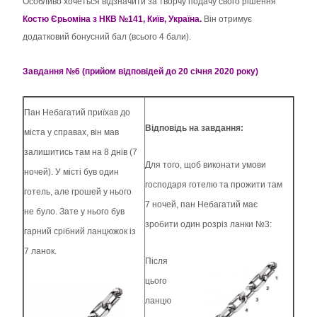
Особливо хочеться відзначити за творчу подачу свого рішення
Костю Єрьоміна з НКВ №141, Київ, Україна.
Він отримує
додатковий бонусний бал (всього 4 бали).
Завдання №6 (прийом відповідей до 20 січня 2020 року)
Пан Небагатий приїхав до
Відповідь
на завдання:
міста у справах, він мав
залишитись там на 8 днів (7
Для того, щоб виконати умови
ночей). У місті був один
господаря готелю та прожити там
готель, але грошей у нього
7 ночей, пан Небагатий має
не було. Зате у нього був
зробити один розріз ланки №3:
гарний срібний ланцюжок із
7 ланок.
Після
цього
ланцю