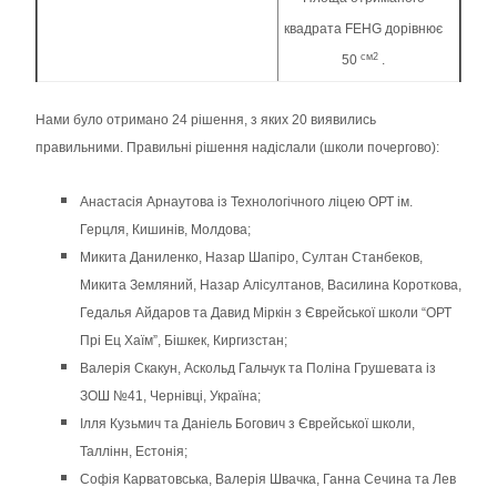
квадрата FEHG дорівнює
см2
50
.
Нами було отримано 24 рішення, з яких 20 виявились
правильними. Правильні рішення надіслали (школи почергово):
Анастасія Арнаутова із Технологічного ліцею ОРТ ім.
Герцля, Кишинів, Молдова;
Микита Даниленко, Назар Шапіро, Султан Станбеков,
Микита Земляний, Назар Алісултанов, Василина Короткова,
Гедалья Айдаров та Давид Міркін з Єврейської школи “ОРТ
Прі Ец Хаїм”, Бішкек, Киргизстан;
Валерія Скакун, Аскольд Гальчук та Поліна Грушевата із
ЗОШ №41, Чернівці, Україна;
Ілля Кузьмич та Даніель Богович з Єврейської школи,
Таллінн, Естонія;
Софія Карватовська, Валерія Швачка, Ганна Сечина та Лев