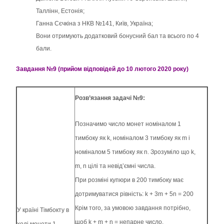
Таллінн, Естонія;
Ганна Сєчкіна з НКВ №141, Київ, Україна;
Вони отримують додатковий бонусний бал та всього по 4
бали.
Завдання №9 (прийом відповідей до 10 лютого 2020 року)
Розв’язання задачі №9:
Позначимо число монет номіналом 1
тимбоку як k, номіналом 3 тимбоку як m і
номіналом 5 тимбоку як n. Зрозуміло що k,
m, n цілі та невід’ємні числа.
При розміні купюри в 200 тимбоку має
дотримуватися рівність: k + 3m + 5n = 200
Крім того, за умовою завдання потрібно,
У країні Тімбокту в
щоб k + m + n = непарне число.
ході монети 1