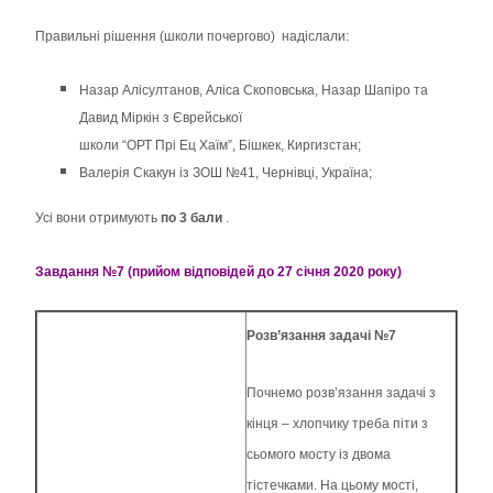
Правильні рішення (школи почергово) надіслали:
Назар Алісултанов, Аліса Скоповська, Назар Шапіро та
Давид Міркін з Єврейської
школи “ОРТ Прі Ец Хаїм”, Бішкек, Киргизстан;
Валерія Скакун із ЗОШ №41, Чернівці, Україна;
Усі вони отримують
по 3 бали
.
Завдання №7 (прийом відповідей до 27 січня 2020 року)
Розв’язання задачі №7
Почнемо розв’язання задачі з
кінця – хлопчику треба піти з
сьомого мосту із двома
тістечками. На цьому мості,