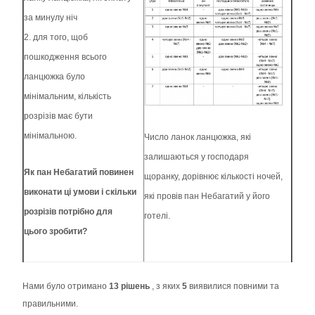
за минулу ніч
2. для того, щоб
пошкодження всього
ланцюжка було
мінімальним, кількість
розрізів має бути
мінімальною.
Число ланок ланцюжка, які
залишаються у господаря
Як пан Небагатий повинен
щоранку, дорівнює кількості ночей,
виконати ці умови і скільки
які провів пан Небагатий у його
розрізів потрібно для
готелі.
цього зробити?
Нами було отримано
13 рішень
, з яких
5
виявилися повними та
правильними.