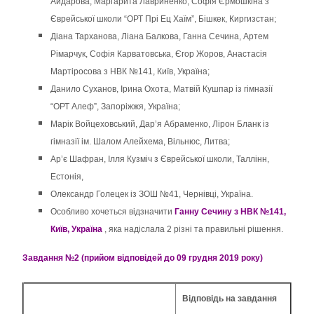
Айдарова, Маргарита Лавриненко, Софія Єрмошкіна з
Єврейської школи “ОРТ Прі Ец Хаїм”, Бішкек, Киргизстан;
Діана Тарханова, Ліана Балкова, Ганна Сечина, Артем
Рімарчук, Софія Карватовська, Єгор Жоров, Анастасія
Мартіросова з НВК №141, Київ, Україна;
Данило Суханов, Ірина Охота, Матвій Кушпар із гімназії
“ОРТ Алеф”, Запоріжжя, Україна;
Марік Войцеховський, Дар’я Абраменко, Лірон Бланк із
гімназії ім. Шалом Алейхема, Вільнюс, Литва;
Ар’є Шафран, Ілля Кузміч з Єврейської школи, Таллінн,
Естонія,
Олександр Голецек із ЗОШ №41, Чернівці, Україна.
Особливо хочеться відзначити
Ганну Сечину з НВК №141,
Київ, Україна
, яка надіслала 2 різні та правильні рішення.
Завдання №2 (прийом відповідей до 09 грудня 2019 року)
Відповідь на завдання