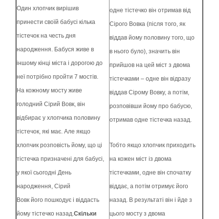
Один хлопчик вирішив
одне тістечко він отримав від
принести своїй бабусі кілька
Сірого Вовка (після того, як
тістечок на честь дня
віддав йому половину того, що
народження. Бабуся живе в
в нього було), значить він
іншому кінці міста і дорогою до
прийшов на цей міст з двома
неї потрібно пройти 7 мостів.
тістечками – одне він відразу
На кожному мосту живе
віддав Сірому Вовку, а потім,
голодний Сірий Вовк, він
розповівши йому про бабусю,
відбирає у хлопчика половину
отримав одне тістечка назад.
тістечок, які має. Але якщо
хлопчик розповість йому, що ці
Тобто якщо хлопчик приходить
тістечка призначені для бабусі,
на кожен міст із двома
у якої сьогодні День
тістечками, одне він спочатку
народження, Сірий
віддає, а потім отримує його
Вовк його пошкодує і віддасть
назад. В результаті він і йде з
йому тістечко назад.
Скільки
цього мосту з двома