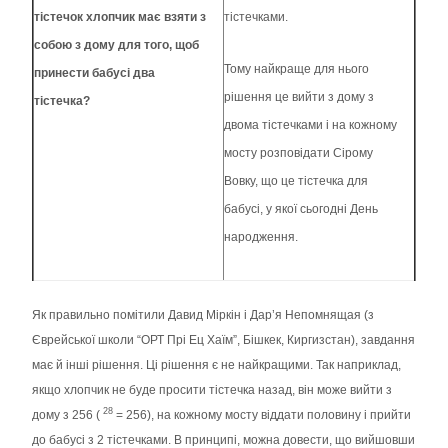
тістечок хлопчик має взяти з
тістечками.
собою з дому для того, щоб
Тому найкраще для нього
принести бабусі два
рішення це вийти з дому з
тістечка?
двома тістечками і на кожному
мосту розповідати Сірому
Вовку, що це тістечка для
бабусі, у якої сьогодні День
народження.
Як правильно помітили Давид Міркін і Дар’я Непомнящая (з
Єврейської школи “ОРТ Прі Ец Хаїм”, Бішкек, Киргизстан), завдання
має й інші рішення. Ці рішення є не найкращими. Так наприклад,
якщо хлопчик не буде просити тістечка назад, він може вийти з
28
дому з 256 (
= 256), на кожному мосту віддати половину і прийти
до бабусі з 2 тістечками. В принципі, можна довести, що вийшовши