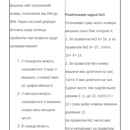
машини свій тризначний
номер, починаючи від 000 до
Розв’язання задачі №3
999. Через гострий дефіцит
Позначимо суму чисел номера
бензину рада селища
машини пана Лакі літерою Х.
прийняла такі правила щодо
1. За правилом №3 Х> 10, а за
заправки машин:
правилом №5 Х< 15 , тобто
10< X< 15.
У понеділок можуть
2. За правилом №4 номер
заправитися тільки ті
машини має ділитися на три,
машини, у номері яких
тобто Х має ділитися на три.
усі цифри менше 6
Єдине число, яке задовольняє
У вівторок можуть
умовам 1 і 2, це 12, тобто Х =
заправитися ті машини,
12 і сума цифр номера машини
номер яких непарне
дорівнює 12.
число
За правилом №2 число має
В середу можуть
бути непарним і за правилом