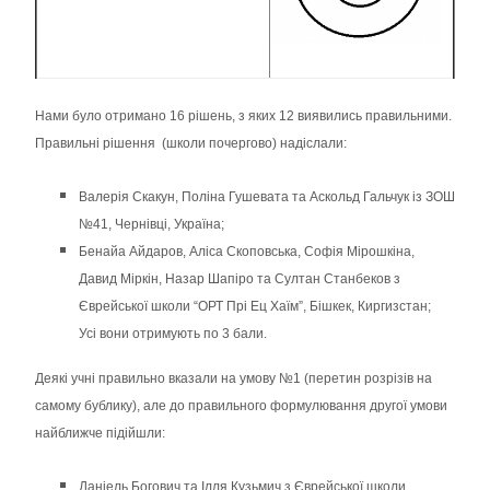
Нами було отримано 16 рішень, з яких 12 виявились правильними.
Правильні рішення (школи почергово) надіслали:
Валерія Скакун, Поліна Гушевата та Аскольд Гальчук із ЗОШ
№41, Чернівці, Україна;
Бенайа Айдаров, Аліса Скоповська, Софія Мірошкіна,
Давид Міркін, Назар Шапіро та Султан Станбеков з
Єврейської школи “ОРТ Прі Ец Хаїм”, Бішкек, Киргизстан;
Усі вони отримують по 3 бали.
Деякі учні правильно вказали на умову №1 (перетин розрізів на
самому бублику), але до правильного формулювання другої умови
найближче підійшли:
Даніель Богович та Ілля Кузьмич з Єврейської школи,