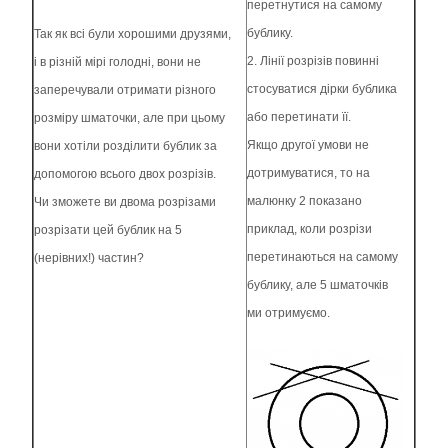
перетнутися на самому
бублику.
Так як всі були хорошими друзями,
2. Лінії розрізів повинні
і в різній мірі голодні, вони не
стосуватися дірки бублика
заперечували отримати різного
або перетинати її.
розміру шматочки, але при цьому
Якщо другої умови не
вони хотіли розділити бублик за
дотримуватися, то на
допомогою всього двох розрізів.
малюнку 2 показано
Чи зможете ви двома розрізами
приклад, коли розрізи
розрізати цей бублик на 5
перетинаються на самому
(нерівних!) частин?
бублику, але 5 шматочків
ми отримуємо.