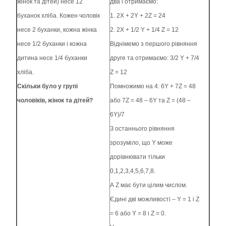
жінок та дітей) несе 12
два і отримаємо:
буханок хліба. Кожен чоловік
1. 2X + 2Y + 2Z = 24
несе 2 буханки, кожна жінка
2. 2X + 1/2 Y + 1/4 Z = 12
несе 1/2 буханки і кожна
Віднімемо з першого рівняння
дитина несе 1/4 буханки
друге та отримаємо: 3/2 Y + 7/4
хліба.
Z = 12
Скільки було у групі
Помножимо на 4: 6Y + 7Z = 48
чоловіків, жінок та дітей?
або 7Z = 48 – 6Y та Z = (48 –
6Y)/7
З останнього рівняння
зрозуміло, що Y може
дорівнювати тільки
0,1,2,3,4,5,6,7,8.
А Z має бути цілим числом.
Єдині дві можливості – Y = 1 і Z
= 6 або Y = 8 і Z = 0.