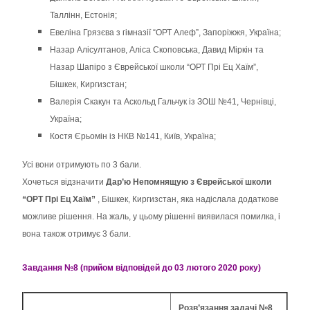
Таллінн, Естонія;
Евеліна Грязєва з гімназії “ОРТ Алеф”, Запоріжжя, Україна;
Назар Алісултанов, Аліса Скоповська, Давид Міркін та
Назар Шапіро з Єврейської школи “ОРТ Прі Ец Хаїм”,
Бішкек, Киргизстан;
Валерія Скакун та Аскольд Гальчук із ЗОШ №41, Чернівці,
Україна;
Костя Єрьомін із НКВ №141, Київ, Україна;
Усі вони отримують по 3 бали.
Хочеться відзначити
Дар’ю Непомнящую з Єврейської школи
“ОРТ Прі Ец Хаїм”
, Бішкек, Киргизстан, яка надіслала додаткове
можливе рішення. На жаль, у цьому рішенні виявилася помилка, і
вона також отримує 3 бали.
Завдання №8 (прийом відповідей до 03 лютого 2020 року)
Розв’язання задачі №8