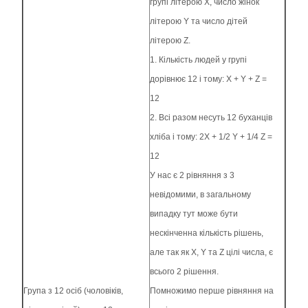
групі літерою Х, число жінок
літерою Y та число дітей
літерою Z.
1. Кількість людей у групі
дорівнює 12 і тому: X + Y + Z =
12
2. Всі разом несуть 12 буханців
хліба і тому: 2X + 1/2 Y + 1/4 Z =
12
У нас є 2 рівняння з 3
невідомими, в загальному
випадку тут може бути
нескінченна кількість рішень,
але так як X, Y та Z цілі числа, є
всього 2 рішення.
Група з 12 осіб (чоловіків,
Помножимо перше рівняння на