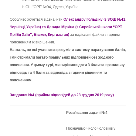
із СШ “ОРТ” №94, Одеса, Україна.
Особливо хочеться відзначити
Олександру Гольдіну (з ЗОШ №41,
Чернівці, Україна) та
Давида Міркіна (з Єврейської школи “ОРТ
Прі Ец Хаїм”, Бішкек, Киргизстан)
за надіслані файли з гарним
поясненням їх вирішення.
На жаль, не всі учасники зрозуміли систему нарахування балів,
і ми отримали
багато правильних відповідей без жодного
пояснення. У цьому турі, ми вирішили дати 3
бали за правильну
відповідь та 4 бали за відповідь з гарним рішенням та
поясненням.
Завдання №4 (прийом відповідей до 23 грудня 2019 року)
Розв’язання задачі №4
Позначимо число чоловіків у