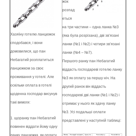
жок
розпад
еться
на три частини – одна ланка №3
Хазяїну готелю ланцюжок
(яка була розрізана), дві зв’язані
сподобався, і вони
ланки (№1 і №2) і чотири зв’язані
домовилися, що пан
ланки (№4 – №7).
Небагатий розплатиться
Першого ранку пан Небагатий
ланцюжком за своє
віддасть господареві готелю ланку
проживання у готелі. Але
№3 як оплату за першу ніч. На
оскільки оплата в готелі
другий ранок він віддасть
щоденна господар висунув
господареві дві ланки (№1 і №2) і
такі вимоги:
отримає у нього як здачу ланку
№3. Усі подальші оплати
1. щоранку пан Небагатий
представлені у наступній таблиці:
повинен віддати йому одну
ланку ланцюжка, як оплату