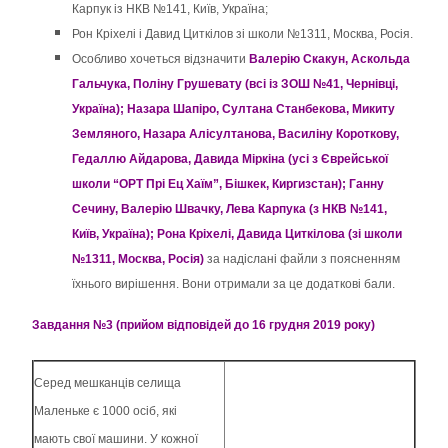
Карпук із НКВ №141, Київ, Україна;
Рон Кріхелі і Давид Циткілов зі школи №1311, Москва, Росія.
Особливо хочеться відзначити
Валерію Скакун, Аскольда
Гальчука, Поліну Грушевату (всі із ЗОШ №41, Чернівці,
Україна); Назара Шапіро, Султана Станбекова, Микиту
Земляного, Назара Алісултанова, Василіну Короткову,
Гедаллю Айдарова, Давида Міркіна (усі з Єврейської
школи “ОРТ Прі Ец Хаїм”, Бішкек, Киргизстан); Ганну
Сечину, Валерію Швачку, Лева Карпука (з НКВ №141,
Київ, Україна); Рона Кріхелі, Давида Циткілова (зі школи
№1311, Москва, Росія)
за надіслані файли з поясненням
їхнього вирішення. Вони отримали за це додаткові бали.
Завдання №3 (прийом відповідей до 16 грудня 2019 року)
Серед мешканців селища
Маленьке є 1000 осіб, які
мають свої машини. У кожної