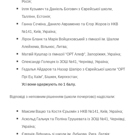
Росія;
Ілля Кузьмич та Даніель Богович з Єврейської школи,
Таллінн, Естонія;
Ганна Сєчкіна, Данило Авраменко та Єгор Жоров із НКВ
№141, Київ, Україна;
Лірон Бланк та Марік Войцеховський з гімназії ім. Шалом
Алейхема, Вільнюс, Литва;
Матвій Кушпар із гімназії “ОРТ Алеф”, Запоріжжя, Україна;
Олександр Голецек із ЗОШ №41, Чернівці, Україна;
Гедалья Айдаров та Назар Шапіро з Єврейської школи “ОРТ
Прі Ец Хаїм”, Бішкек, Киргизстан;
Усі вони одержують по 1 балу.
Відповіді з неповним рішенням (школи почергово) надіслали:
Максим Вацко та Костя Єрьомін з НКВ №141, Київ, Україна;
Аскольд Гальчук та Поліна Грушевата із ЗОШ №41, Чернівці,
Україна;
Євгенія Ліфшиць зі школи ім. Дубнова, Рига, Латвія;