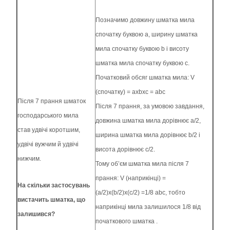
Позначимо довжину шматка мила
спочатку буквою а, ширину шматка
мила спочатку буквою b і висоту
шматка мила спочатку буквою с.
Початковий обсяг шматка мила: V
(спочатку) = axbxc = abc
Після 7 прання шматок
Після 7 прання, за умовою завдання,
господарського мила
довжина шматка мила дорівнює а/2,
став удвічі коротшим,
ширина шматка мила дорівнює b/2 і
удвічі вужчим й удвічі
висота дорівнює с/2.
нижчим.
Тому об’єм шматка мила після 7
прання: V (наприкінці) =
На скільки застосувань
(a/2)x(b/2)x(c/2) =1/8 abc, тобто
вистачить шматка, що
наприкінці мила залишилося 1/8 від
залишився?
початкового шматка .