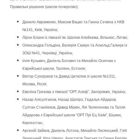
Правильні рішення (школи почергово):
Данило Авраменко, Максим Вацко та Ганна Сєчкіна з НКВ
№141, Київ, Україна;
Лірон Бланк із гімназії ім. Шалом Алейхема, Вільнюс, Литва;
Олександра Гольдіна, Валерія Скакун та Аскольд Гальчук із
ЗОШ №41, Чернівці, Україна;
Ілля Кузьмич, Даніель Богович та Михайло Осипчик з
Єврейської школи, Таллінн, Естонія;
Віктор Сухоруков та Давид Циткілов зі школи №1311,
Москва, Росія;
Евеліна Грязєва з гімназії “ОРТ Алеф”, Запоріжжя, Україна;
Назар Алісултанов, Назар Шапіро, Гедалья Айдаров,
Султан Станбеков, Давид Міркін, Лія Тюлегенова та Талля
Айдарова з Єврейської школи “ОРТ Прі Ец Хаїм”, Бішкек,
Киргизстан;
Арсеній Зайков, Даніель Лотоха, Михайло Лисянський, Гліб
Леницький, Кіра Шварц, Анастасія Танська та Ганна Берлін