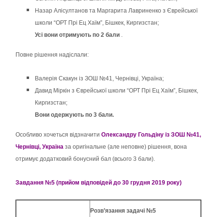
Назар Алісултанов та Маргарита Лавриненко з Єврейської
школи “ОРТ Прі Ец Хаїм”, Бішкек, Киргизстан;
Усі вони отримують по 2 бали
.
Повне рішення надіслали:
Валерія Скакун із ЗОШ №41, Чернівці, Україна;
Давид Міркін з Єврейської школи “ОРТ Прі Ец Хаїм”, Бішкек,
Киргизстан;
Вони одержують по 3 бали.
Особливо хочеться відзначити
Олександру Гольдіну із ЗОШ №41,
Чернівці, Україна
за оригінальне (але неповне) рішення, вона
отримує додатковий бонусний бал (всього 3 бали).
Завдання №5 (прийом відповідей до 30 грудня 2019 року)
Розв’язання задачі №5