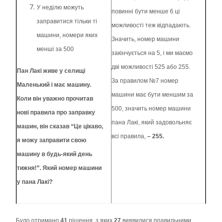
У неділю можуть
повинні бути менше 6 ці
заправитися тільки ті
можливості теж відпадають.
машини, номери яких
Значить, номер машини
менші за 500
закінчується на 5, і ми маємо
дві можливості 525 або 255.
Пан Лакі живе у селищі
За правилом №7 номер
Маленький і має машину.
машини має бути меншим за
Коли він уважно прочитав
500, значить номер машини
нові правила про заправку
пана Лакі, який задовольняє
машин, він сказав “Це цікаво,
всі правила,
– 255.
я можу заправити свою
машину в будь-який день
тижня!”.
Який номер машини
у пана Лакі?
Було отримано
41
рішення, з яких
27
виявилися правильними.