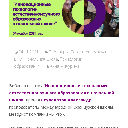
04.11.2021
Вебинары
,
Естественно-научный
цикл
,
Начальная школа
,
Технологии
образования
Анна Мичурина
Вебинар на тему “
Инновационные технологии
естественнонаучного образования в начальной
школе
” провел
Скуловатов Александр
,
преподаватель Международной французской школы,
методист компании «B-Pro».