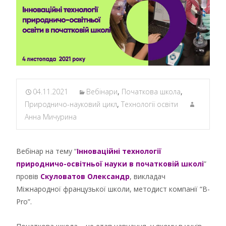
04.11.2021
Вебінари
,
Початкова школа
,
Природничо-науковий цикл
,
Технології освіти
Анна Мичурина
Вебінар на тему “
Інноваційні технології
природничо-освітньої науки в початковій школі
”
провів
Скуловатов Олександр
, викладач
Міжнародної французької школи, методист компанії “B-
Pro”.