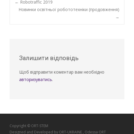
Post
←
Robotraffic 2019
Новинки освітньої робототехніки (продовження)
→
navigation
Залишити відповідь
Щоб відправити коментар вам необхідно
авторизуватись
.
Copyright © ORT-STEM
Designed and Developed by
ORT-UKRAINE
, Odessa ORT