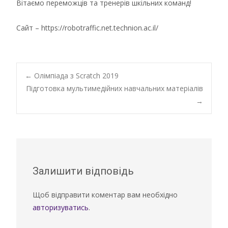
Вітаємо переможців та тренерів шкільних команд!
Сайт – https://robotraffic.net.technion.ac.il/
Post
←
Олімпіада з Scratch 2019
Підготовка мультимедійних навчальних матеріалів
→
navigation
Залишити відповідь
Щоб відправити коментар вам необхідно
авторизуватись
.