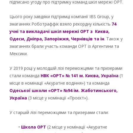
підписано угоду про підтримку команд шкіл мережі ОРТ.
Цього року завдяки підтримці компанії IBS Group, у
змаганнях Роботраффік взяло рекордну кількість
74
учні та викладачі шкіл мережі ОРТ з Києва,
Одеси, Дніпра, Запоріжжя, Чернівців та ін
. Також у
змаганнях брали участь команди ОРТ із Аргентини та
Мексики.
У 2019 році у молодшій лізі переможцями та призерами
стали команда
НВК «ОРТ» № 141 м. Києва, Україна
(1
місце в номінації «Акуратне водіння») та команда
Одеської школи «ОРТ» №94 ім. Жаботинського,
Україна
(3 місце у номінації «Проєкт»).
У старшій лізі переможцями та призерами стали:
•
Школа ОРТ
(2 місце у номінації «Акуратне