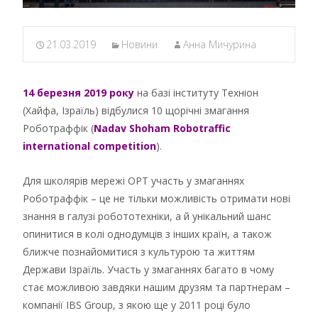
21.03.2019
Новини
Анна Мичурина
14 березня 2019 року
на базі інституту Техніон
(Хайфа, Ізраїль) відбулися 10 щорічні змагання
Роботраффік (
Nadav Shoham Robotraffic
international competition
).
Для школярів мережі ОРТ участь у змаганнях
Роботраффік – це не тільки можливість отримати нові
знання в галузі робототехніки, а й унікальний шанс
опинитися в колі однодумців з інших країн, а також
ближче познайомитися з культурою та життям
Держави Ізраїль. Участь у змаганнях багато в чому
стає можливою завдяки нашим друзям та партнерам –
компанії IBS Group, з якою ще у 2011 році було