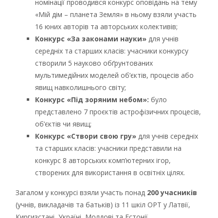
номінації проводився конкурс оповідань на тему
«Мій дім – планета Земля» в ньому взяли участь
16 юних авторів та авторських колективів;
Конкурс «За законами науки»
для учнів
середніх та старших класів: учасники конкурсу
створили 5 науково обґрунтованих
мультимедійних моделей об’єктів, процесів або
явищ навколишнього світу;
Конкурс «Під зоряним небом»:
було
представлено 7 проєктів астрофізичних процесів,
об’єктів чи явищ;
Конкурс «Створи свою гру»
для учнів середніх
та старших класів: учасники представили на
конкурс 8 авторських комп’ютерних ігор,
створених для використання в освітніх цілях.
Загалом у конкурсі взяли участь понад
200 учасників
(учнів, викладачів та батьків) із 11 шкіл ОРТ у Латвії,
Киргизстані, Україні, Молдові та Естонії.