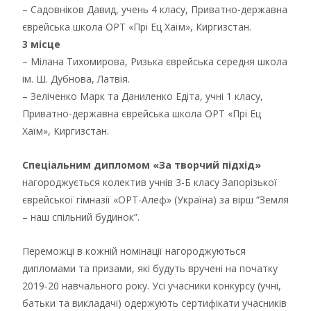
– Садовніков Давид, учень 4 класу, Приватно-державна
єврейська школа ОРТ «Прі Ец Хаїм», Киргизстан.
3 місце
– Мілана Тихомирова, Ризька єврейська середня школа
ім. Ш. Дубнова, Латвія.
– Зеліченко Марк та Даниленко Едіта, учні 1 класу,
Приватно-державна єврейська школа ОРТ «Прі Ец
Хаїм», Киргизстан.
Спеціальним дипломом «За творчий підхід»
нагороджується колектив учнів 3-Б класу Запорізької
єврейської гімназії «ОРТ-Алеф» (Україна) за вірш “Земля
– наш спільний будинок”.
Переможці в кожній номінації нагороджуються
дипломами та призами, які будуть вручені на початку
2019-20 навчального року. Усі учасники конкурсу (учні,
батьки та викладачі) одержують сертифікати учасників