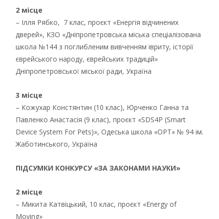
2 місце
– Ілля Рябко, 7 клас, проєкт «Енергія відчинених
дверей», КЗО «Дніпропетровська міська спеціалізована
школа №144 з поглибленим вивченням івриту, історії
єврейського народу, єврейських традицій»
Дніпропетровської міської ради, Україна
3 місце
– Кожухар Констянтин (10 клас), Юрченко Ганна та
Павленко Анастасія (9 клас), проєкт «SDS4P (Smart
Device System For Pets)», Одеська школа «ОРТ» № 94 ім.
Жаботинського, Україна
ПІДСУМКИ КОНКУРСУ «ЗА ЗАКОНАМИ НАУКИ»
2 місце
– Микита Катвіцький, 10 клас, проєкт «Energy of
Moving»