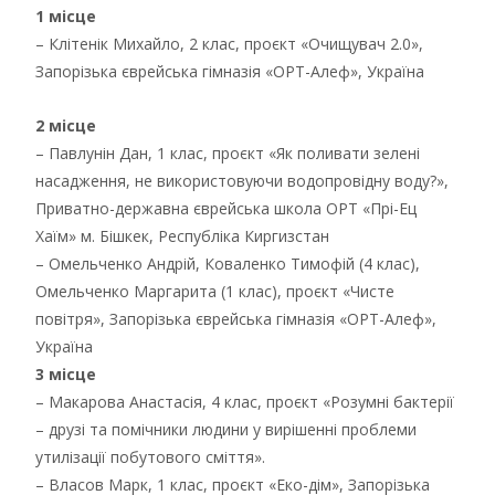
1 місце
– Клітенік Михайло, 2 клас, проєкт «Очищувач 2.0»,
Запорізька єврейська гімназія «ОРТ-Алеф», Україна
2 місце
– Павлунін Дан, 1 клас, проєкт «Як поливати зелені
насадження, не використовуючи водопровідну воду?»,
Приватно-державна єврейська школа ОРТ «Прі-Ец
Хаїм» м. Бішкек, Республіка Киргизстан
– Омельченко Андрій, Коваленко Тимофій (4 клас),
Омельченко Маргарита (1 клас), проєкт «Чисте
повітря», Запорізька єврейська гімназія «ОРТ-Алеф»,
Україна
3 місце
– Макарова Анастасія, 4 клас, проєкт «Розумні бактерії
– друзі та помічники людини у вирішенні проблеми
утилізації побутового сміття».
– Власов Марк, 1 клас, проєкт «Еко-дім», Запорізька