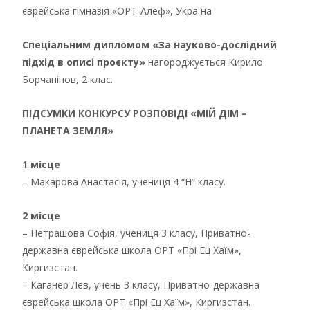
єврейська гімназія «ОРТ-Алеф», Україна
Спеціальним дипломом «За науково-дослідний
підхід в описі проєкту»
нагороджується Кирило
Борчанінов, 2 клас.
ПІДСУМКИ КОНКУРСУ РОЗПОВІДІ «МІЙ ДІМ –
ПЛАНЕТА ЗЕМЛЯ»
1 місце
– Макарова Анастасія, учениця 4 “Н” класу.
2 місце
– Петрашова Софія, учениця 3 класу, Приватно-
державна єврейська школа ОРТ «Прі Ец Хаїм»,
Киргизстан.
– Каганер Лев, учень 3 класу, Приватно-державна
єврейська школа ОРТ «Прі Ец Хаїм», Киргизстан.