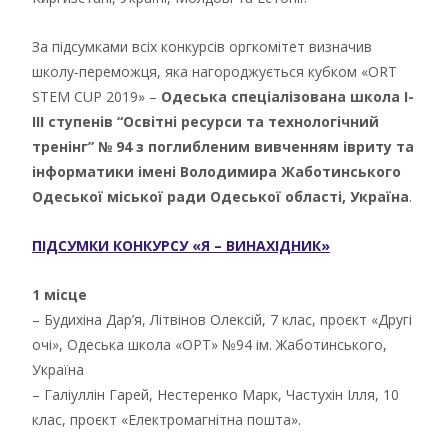
За підсумками всіх конкурсів оргкомітет визначив
школу-переможця, яка нагороджується кубком «ORT
STEM CUP 2019» –
Одеська спеціалізована школа І-
ІІІ ступенів “Освітні ресурси та технологічний
тренінг” № 94 з поглибленим вивченням івриту та
інформатики імені Володимира Жаботинського
Одеської міської ради Одеської області, Україна
.
ПІДСУМКИ КОНКУРСУ «Я – ВИНАХІДНИК»
1 місце
– Будихіна Дар’я, Літвінов Олексій, 7 клас, проєкт «Другі
очі», Одеська школа «ОРТ» №94 ім. Жаботинського,
Україна
– Галіуллін Гарей, Нестеренко Марк, Частухін Ілля, 10
клас, проєкт «Електромагнітна пошта».