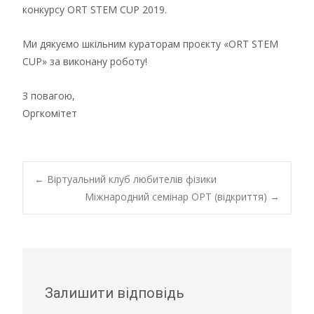
конкурсу ORT STEM CUP 2019.
Ми дякуємо шкільним кураторам проєкту «ORT STEM
CUP» за виконану роботу!
З повагою,
Оргкомітет
Post
←
Віртуальний клуб любителів фізики
Міжнародний семінар ОРТ (відкриття)
→
navigation
Залишити відповідь