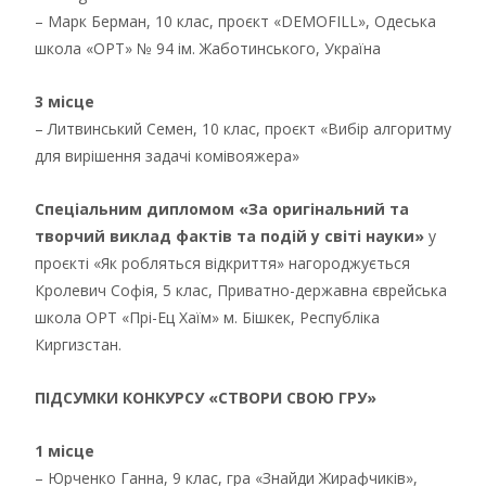
– Марк Берман, 10 клас, проєкт «DEMOFILL», Одеська
школа «ОРТ» № 94 ім. Жаботинського, Україна
3 місце
– Литвинський Семен, 10 клас, проєкт «Вибір алгоритму
для вирішення задачі комівояжера»
Спеціальним дипломом «За оригінальний та
творчий виклад фактів та подій у світі науки»
у
проєкті «Як робляться відкриття» нагороджується
Кролевич Софія, 5 клас, Приватно-державна єврейська
школа ОРТ «Прі-Ец Хаїм» м. Бішкек, Республіка
Киргизстан.
ПІДСУМКИ КОНКУРСУ «СТВОРИ СВОЮ ГРУ»
1 місце
– Юрченко Ганна, 9 клас, гра «Знайди Жирафчиків»,