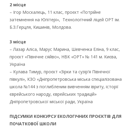
2 місце
– Ігор Москалець, 11 клас, проєкт «Потрійне
затемнення на Юпітері», Технологічний ліцей ОРТ ім.
Б.З.Герцля, Кишинів, Молдова.
3 місце
– Лазар Аліса, Марус Марина, Шевченка Еліна, 9 клас,
проєкт «Північне сяйво», НВК «ОРТ» № 141 м. Києва,
Україна
– Кулава Тимур, проєкт «Зірки та сузір’я Північної
півкулі», КЗО «Дніпропетровська міська спеціалізована
школа №144 з поглибленим вивченням івриту, історії
єврейського народу, єврейських традицій»
Дніпропетровської міської ради, Україна
ПІДСУМКИ КОНКУРСУ ЕКОЛОГІЧНИХ ПРОЄКТІВ ДЛЯ
ПОЧАТКОВОЇ ШКОЛИ