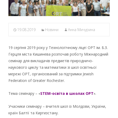
19.08.2019
Новини
Анна Мичурина
19 серпня 2019 року у Технологічному ліцеї ОРТ ім. Б.З.
Герцля міста Кишинева розпочав роботу Міжнародний
семінар для викладачів предметів природничо-
наукового циклу та математики зі шкіл освітньої
мережі ОРТ, організований за підтримки Jewish
Federation of Greater Rochester.
Тема семінару – «
STEM-освіта в школах ОРТ
».
Учасники семінару – вчителі шкіл із Молдови, України,
країн Балтії та Киргизстану.