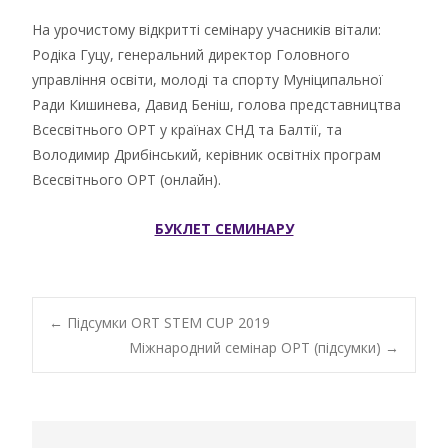
На урочистому відкритті семінару учасників вітали:
Родіка Гуцу, генеральний директор Головного
управління освіти, молоді та спорту Муніципальної
Ради Кишинева, Давид Беніш, голова представництва
Всесвітнього ОРТ у країнах СНД та Балтії, та
Володимир Дрибінський, керівник освітніх програм
Всесвітнього ОРТ (онлайн).
БУКЛЕТ СЕМИНАРУ
Post
←
Підсумки ORT STEM CUP 2019
Міжнародний семінар ОРТ (підсумки)
→
navigation