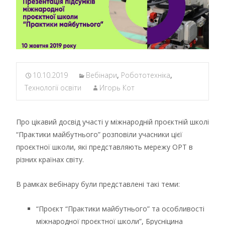
10.10.2019
Вебінари
,
Робототехніка
,
Технології освіти
Игорь Кот
Про цікавий досвід участі у міжнародній проєктній школі
“Практики майбутнього” розповіли учасники цієї
проєктної школи, які представляють мережу ОРТ в
різних країнах світу.
В рамках вебінару були представлені такі теми:
“Проєкт “Практики майбутнього” та особливості
міжнародної проєктної школи”, Брусніцина