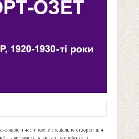
важливою її частиною, а спеціально створені для
їв) стали чимось на кшталт «єврейського