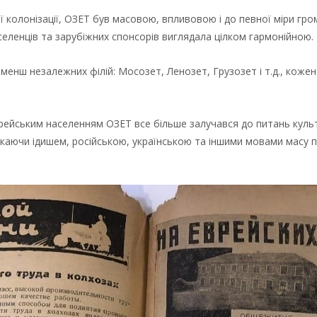
ої колонізації, ОЗЕТ був масовою, впливовою і до певної міри гр
селенців та зарубіжних спонсорів виглядала цілком гармонійною.
 менш незалежних філій: Мосозет, Ленозет, Грузозет і т.д., кож
врейським населенням ОЗЕТ все більше залучався до питань куль
аючи ідишем, російською, українською та іншими мовами масу пе