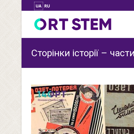
UA
RU
Сторінки історії – част