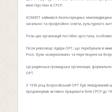
міністерства» в СРСР.
КОМЗЕТ займався безпосередньо землевідведенням
загальної та професійної освіти, культурного жи
Роль цих організацій постійно зростала, особливо п
Після революції лідери ОРТ, що перебували в іммі
Росії, були «комунізовані» та перетворені на Все
Ця радянська громадська організація, формально 
ОРТ.
У 1930 році Всеросійський ОРТ був ліквідований
продовжував активно працювати біля СРСР до 1938