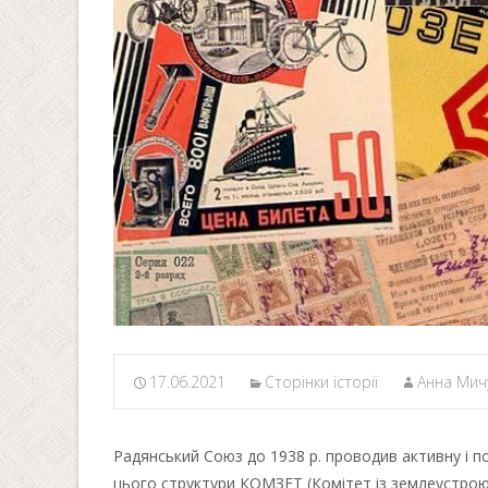
17.06.2021
Сторінки історії
Анна Мич
Радянський Союз до 1938 р. проводив активну і по
цього структури КОМЗЕТ (Комітет із землеустрою