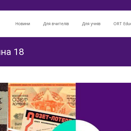
Skip
to
Новини
Для вчителів
Для учнів
ORT Educ
content
ина 18