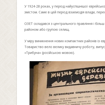
У 1924-28 роках, у період найуспішнішої єврейськ
змістом. Саме в цей період взаємодія влади, пере
ОЗЕТ складався з центрального правління і більш
районом або групою селищ.
У міру виникнення нових компактних районів із є
Товариство вело велику видавничу роботу, випуск
«Трибуна» (російською мовою).