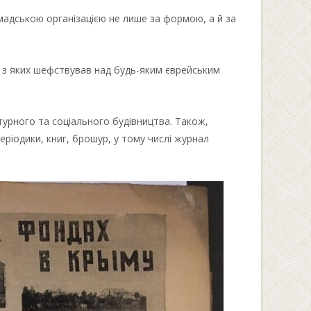
омадською організацією не лише за формою, а й за
ен з яких шефствував над будь-яким єврейським
турного та соціального будівництва. Також,
ріодики, книг, брошур, у тому числі журнал