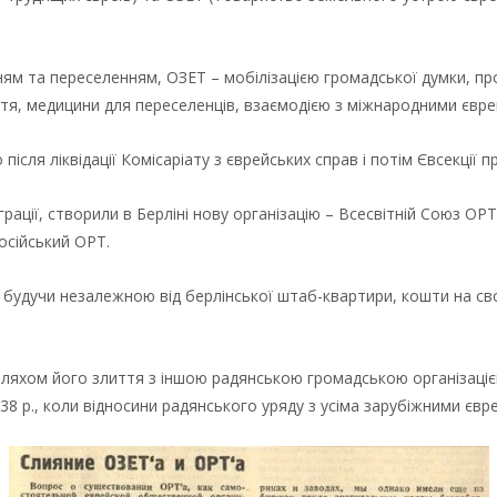
 та переселенням, ОЗЕТ – мобілізацією громадської думки, про
ття, медицини для переселенців, взаємодією з міжнародними євре
ісля ліквідації Комісаріату з єврейських справ і потім Євсекції п
грації, створили в Берліні нову організацію – Всесвітній Союз О
російський ОРТ.
будучи незалежною від берлінської штаб-квартири, кошти на сво
 шляхом його злиття з іншою радянською громадською організаці
 р., коли відносини радянського уряду з усіма зарубіжними євр