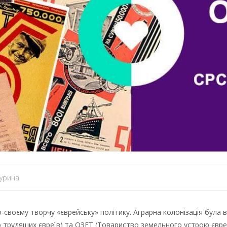
урина
-своєму творчу «єврейську» політику. Аграрна колонізація була 
 трудящих євреїв) та ОЗЕТ (Товариство земельного устрою євре