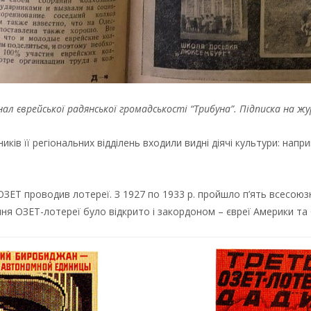
ал єврейської радянської громадськості “Трибуна”. Підписка на ж
иків її регіональних відділень входили видні діячі культури: нап
ЗЕТ проводив лотереї. З 1927 по 1933 р. пройшло п’ять всесоюз
ння ОЗЕТ-лотереї було відкрито і закордоном – євреї Америки та