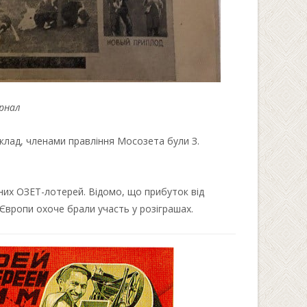
урнал
риклад, членами правління Мосозета були З.
них ОЗЕТ-лотерей. Відомо, що прибуток від
 Європи охоче брали участь у розіграшах.