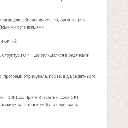
пагандою, збиранням коштів, організацією
йськими організаціями.
ри ВКП(б).
РТ. Структури ОРТ, що залишилися в радянській
ї програми отримувала, проте, від Всесвітнього
єю – ОЗЕТом. Проте Всесвітній союз ОРТ
ейськими організаціями було перервано.