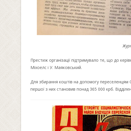
Журн
Престиж організації підтримувало те, що до керівн
Міхоелс і У. Маяковський.
Для збирання коштів на допомогу переселенцям О
першої з них становив понад 365 000 крб. Відділе