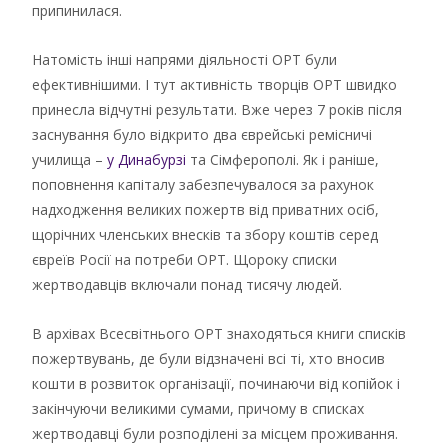
припинилася.
Натомість інші напрями діяльності ОРТ були
ефективнішими. І тут активність творців ОРТ швидко
принесла відчутні результати. Вже через 7 років після
заснування було відкрито два єврейські ремісничі
училища –
у Динабурзі
та Сімферополі. Як і раніше,
поповнення капіталу забезпечувалося за рахунок
надходження великих пожертв від приватних осіб,
щорічних членських внесків та збору коштів серед
євреїв Росії на потреби ОРТ. Щороку списки
жертводавців включали понад тисячу людей.
В архівах Всесвітнього ОРТ знаходяться книги списків
пожертвувань, де були відзначені всі ті, хто вносив
кошти в розвиток організації, починаючи від копійок і
закінчуючи великими сумами, причому в списках
жертводавці були розподілені за місцем проживання.