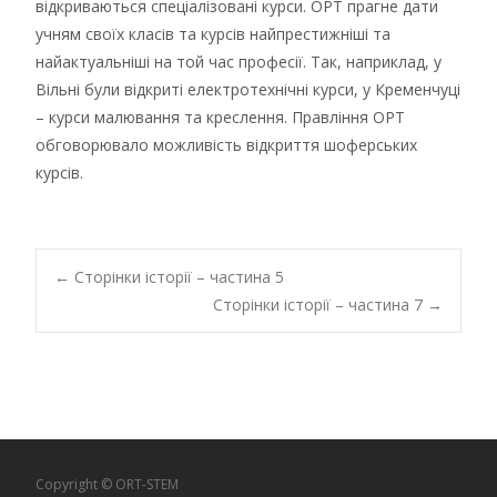
відкриваються спеціалізовані курси. ОРТ прагне дати
учням своїх класів та курсів найпрестижніші та
найактуальніші на той час професії. Так, наприклад, у
Вільні були відкриті електротехнічні курси, у Кременчуці
– курси малювання та креслення. Правління ОРТ
обговорювало можливість відкриття шоферських
курсів.
Post
←
Сторінки історії – частина 5
Сторінки історії – частина 7
→
navigation
Copyright © ORT-STEM