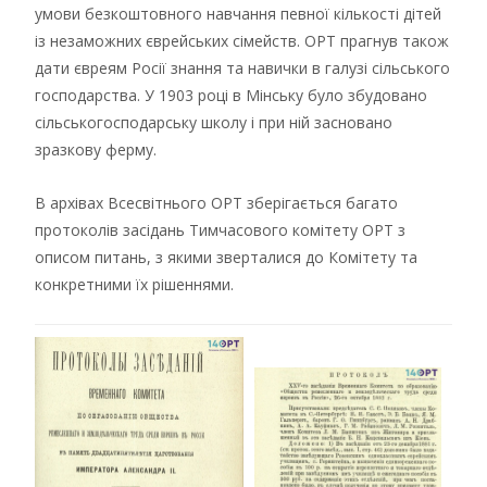
умови безкоштовного навчання певної кількості дітей
із незаможних єврейських сімейств. ОРТ прагнув також
дати євреям Росії знання та навички в галузі сільського
господарства. У 1903 році в Мінську було збудовано
сільськогосподарську школу і при ній засновано
зразкову ферму.
В архівах Всесвітнього ОРТ зберігається багато
протоколів засідань Тимчасового комітету ОРТ з
описом питань, з якими зверталися до Комітету та
конкретними їх рішеннями.