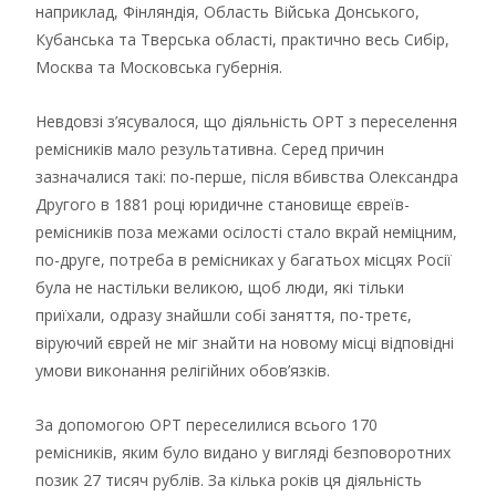
наприклад, Фінляндія, Область Війська Донського,
Кубанська та Тверська області, практично весь Сибір,
Москва та Московська губернія.
Невдовзі з’ясувалося, що діяльність ОРТ з переселення
ремісників мало результативна. Серед причин
зазначалися такі: по-перше, після вбивства Олександра
Другого в 1881 році юридичне становище євреїв-
ремісників поза межами осілості стало вкрай неміцним,
по-друге, потреба в ремісниках у багатьох місцях Росії
була не настільки великою, щоб люди, які тільки
приїхали, одразу знайшли собі заняття, по-третє,
віруючий єврей не міг знайти на новому місці відповідні
умови виконання релігійних обов’язків.
За допомогою ОРТ переселилися всього 170
ремісників, яким було видано у вигляді безповоротних
позик 27 тисяч рублів. За кілька років ця діяльність