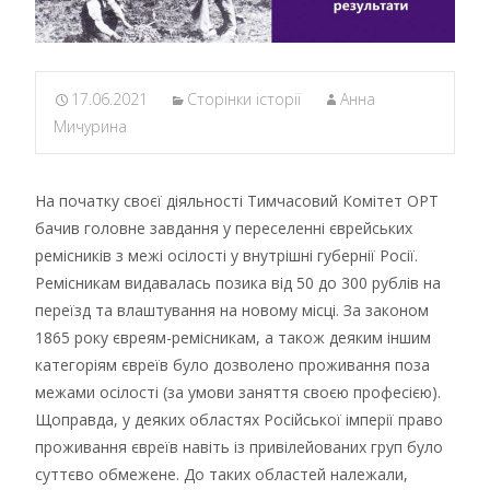
17.06.2021
Сторінки історії
Анна
Мичурина
На початку своєї діяльності Тимчасовий Комітет ОРТ
бачив головне завдання у переселенні єврейських
ремісників з межі осілості у внутрішні губернії Росії.
Ремісникам видавалась позика від 50 до 300 рублів на
переїзд та влаштування на новому місці. За законом
1865 року євреям-ремісникам, а також деяким іншим
категоріям євреїв було дозволено проживання поза
межами осілості (за умови заняття своєю професією).
Щоправда, у деяких областях Російської імперії право
проживання євреїв навіть із привілейованих груп було
суттєво обмежене. До таких областей належали,