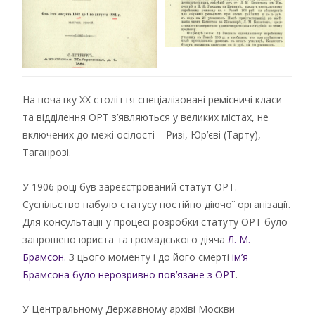
На початку XX століття спеціалізовані ремісничі класи
та відділення ОРТ з’являються у великих містах, не
включених до межі осілості – Ризі, Юр’єві (Тарту),
Таганрозі.
У 1906 році був зареєстрований статут ОРТ.
Суспільство набуло статусу постійно діючої організації.
Для консультації у процесі розробки статуту ОРТ було
запрошено юриста та громадського діяча
Л. М.
Брамсон.
З цього моменту і до його смерті
ім’я
Брамсона було нерозривно пов’язане з ОРТ
.
У Центральному Державному архіві Москви