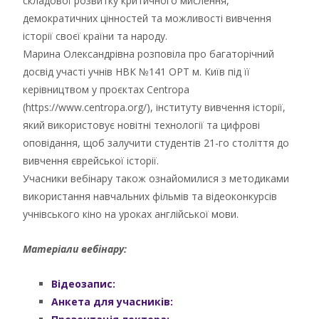
складової розвитку критичного мислення,
демократичних цінностей та можливості вивчення
історії своєї країни та народу.
Марина Олександрівна розповіла про багаторічний
досвід участі учнів НВК №141 ОРТ м. Київ під її
керівництвом у проєктах Centropa
(https://www.centropa.org/), інституту вивчення історії,
який використовує новітні технології та цифрові
оповідання, щоб залучити студентів 21-го століття до
вивчення єврейської історії.
Учасники вебінару також ознайомилися з методиками
використання навчальних фільмів та відеоконкурсів
учнівського кіно на уроках англійської мови.
Матеріали вебінару:
Відеозапис:
Анкета для учасників: