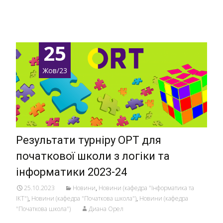
Детальніше …
25
Жов/23
Результати турніру ОРТ для
початкової школи з логіки та
інформатики 2023-24
25.10.2023
Новини
,
Новини (кафедра "Інформатика та
ІКТ")
,
Новини (кафедра "Початкова школа")
,
Новини (кафедра
"Початкова школа")
Диана Орел