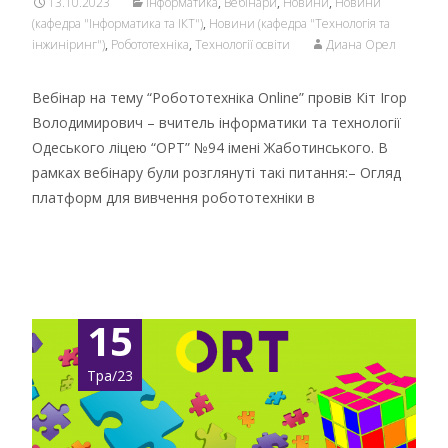
13.10.2023
Інформатика
,
Вебінари
,
Новини
,
Новини
(кафедра "Інформатика та ІКТ")
,
Новини (кафедра "Технологія та
інжиніринг")
,
Робототехніка
,
Технології освіти
Диана Орел
Вебінар на тему “Робототехніка Online” провів Кіт Ігор
Володимирович – вчитель інформатики та технології
Одеського ліцею “ОРТ” №94 імені Жаботинського. В
рамках вебінару були розглянуті такі питання:– Огляд
платформ для вивчення робототехніки в
Детальніше …
15
Тра/23