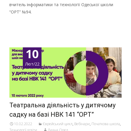
вчитель інформатики та технології Одеської школи
“ОРТ” №94.
Детальніше …
10
Лют/22
Театральна діяльність у дитячому
садку на базі НВК 141 “ОРТ”
10.02.2022
Єврейський цикл
,
Вебінари
,
Початкова школа
,
Технології освіти
Диана Орел