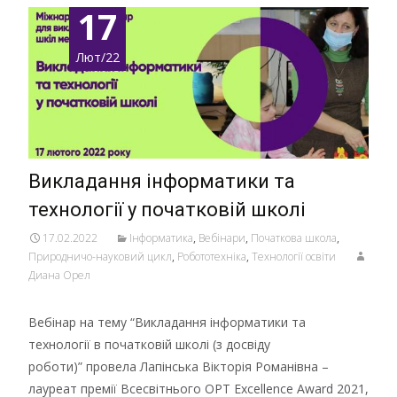
17
Лют/22
Викладання інформатики та
технології у початковій школі
17.02.2022
Інформатика
,
Вебінари
,
Початкова школа
,
Природничо-науковий цикл
,
Робототехніка
,
Технології освіти
Диана Орел
Вебінар на тему “Викладання інформатики та
технології в початковій школі (з досвіду
роботи)” провела Лапінська Вікторія Романівна –
лауреат премії Всесвітнього ОРТ Excellence Award 2021,