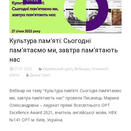
Культура пам’яті: Сьогодні
пам’ятаємо ми, завтра пам’ятають
нас
27.01.2022
Єврейський цикл
,
Вебінари
,
Технології
освіти
Диана Орел
Вебінар на тему “Культура пам’яті: Сьогодні пам’ятаємо
ми, завтра пам’ятають нас” провела Писанець Марина
Олександрівна – лауреат премії Всесвітнього ОРТ
Excellence Award 2021, вчитель англійської мови, НВК
№141 ОРТ м. Київ, Україна.
Детальніше …