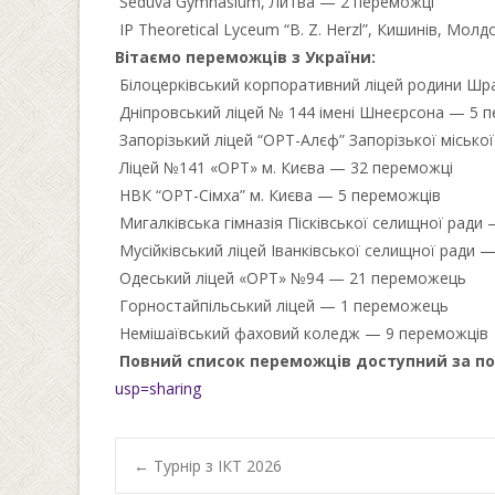
Šeduva Gymnasium, Литва — 2 переможці
IP Theoretical Lyceum “B. Z. Herzl”, Кишинів, Мо
Вітаємо переможців з України:
Білоцерківський корпоративний ліцей родини Ш
Дніпровський ліцей № 144 імені Шнеєрсона — 5 
Запорізький ліцей “ОРТ-Алєф” Запорізької міськ
Ліцей №141 «ОРТ» м. Києва — 32 переможці
НВК “ОРТ-Сімха” м. Києва — 5 переможців
Мигалківська гімназія Пісківської селищної ради
Мусійківський ліцей Іванківської селищної ради 
Одеський ліцей «ОРТ» №94 — 21 переможець
Горностайпільський ліцей — 1 переможець
Немішаївський фаховий коледж — 9 переможців
Повний список переможців доступний за п
usp=sharing
Post
←
Турнір з ІКТ 2026