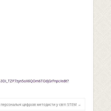
CB3DI_TZP7zyn5oX6QOm6TOdjGrFnpc/edit?
 персональні цифрові методисти у світі STEM
→