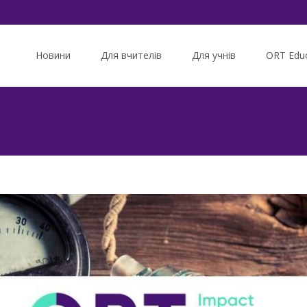
Skip
to
Новини
Для вчителів
Для учнів
ORT Educ
content