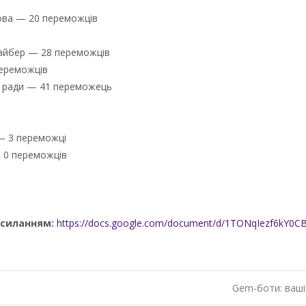
лдова — 20 переможців
райбер — 28 переможців
переможців
ої ради — 41 переможець
 — 3 переможці
— 0 переможців
осиланням:
https://docs.google.com/document/d/1TONqIezf6kY0
Gem-боти: ваші