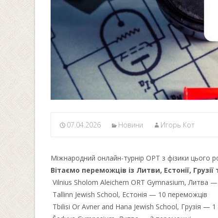
07.04.2026
Новини
Игорь Кот
Міжнародний онлайн-турнір ОРТ з фізики цього рок
Вітаємо переможців із Литви, Естонії, Грузії
Vilnius Sholom Aleichem ORT Gymnasium, Литва —
Tallinn Jewish School, Естонія — 10 переможців
Tbilisi Or Avner and Hana Jewish School, Грузія —