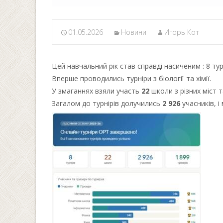
01.05.2026
Новини
Игорь Кот
Цей навчальний рік став справді насиченим : 8 ту
Вперше проводились турніри з біології та хімії.
У змаганнях взяли участь
22
школи з різних міст т
Загалом до турнірів долучились
2 926
учасників, 