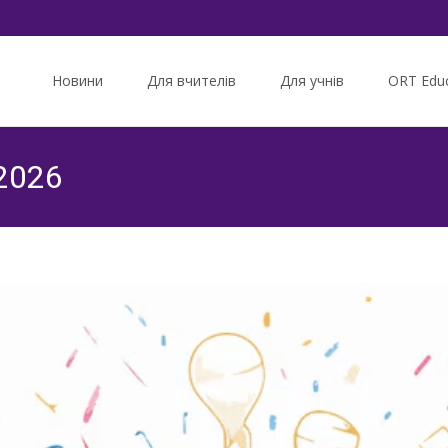
Skip
to
Новини
Для вчителів
Для учнів
ORT Educ
content
2026