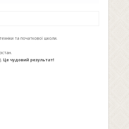
отехніки та початкової школи.
зстан.
).
Це чудовий результат!