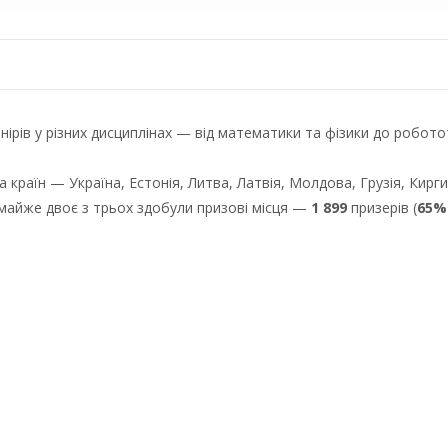
рнірів у різних дисциплінах — від математики та фізики до робот
а країн — Україна, Естонія, Литва, Латвія, Молдова, Грузія, Кирги
і майже двоє з трьох здобули призові місця —
1 899
призерів (
65%