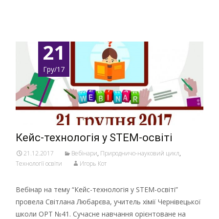
Детальніше …
21
Гру/17
Кейс-технологія у STEM-освіті
21.12.2017
Вебінари
,
Природничо-науковий цикл
,
Технології освіти
Игорь Кот
Вебінар на тему “Кейс-технологія у STEM-освіті”
провела Світлана Любарєва, учитель хімії Чернівецької
школи ОРТ №41. Сучасне навчання орієнтоване на