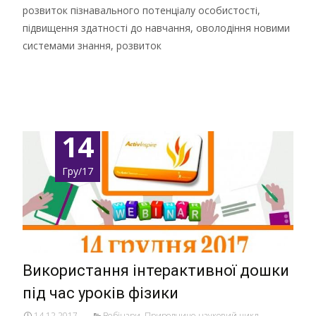
розвиток пізнавального потенціалу особистості,
підвищення здатності до навчання, оволодіння новими
системами знання, розвиток
Детальніше …
14
Гру/17
Використання інтерактивної дошки
під час уроків фізики
14.12.2017
Вебінари
,
Природничо-науковий цикл
,