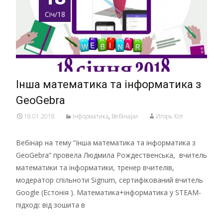
Січ/18
Інша математика та інформатика з
GeoGebra
18.01.2018
Інформатика
,
Вебінари
Игорь Кот
Вебінар на тему “Інша математика та інформатика з
GeoGebra” провела Людмила Рождественська, вчитель
математики та інформатики, тренер вчителів,
модератор спільноти Signum, сертифікований вчитель
Google (Естонія ). Математика+інформатика у STEAM-
підході: від зошита в