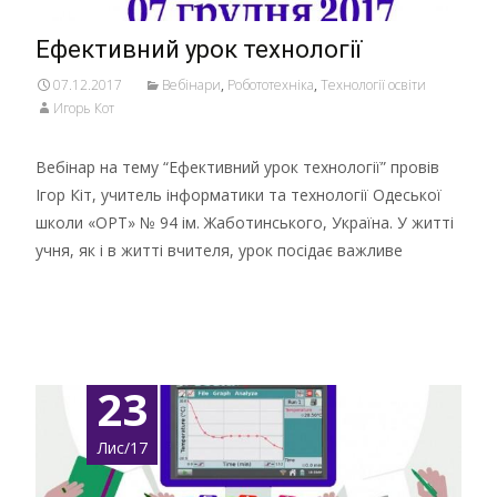
Ефективний урок технології
07.12.2017
Вебінари
,
Робототехніка
,
Технології освіти
Игорь Кот
Вебінар на тему “Ефективний урок технології” провів
Ігор Кіт, учитель інформатики та технології Одеської
школи «ОРТ» № 94 ім. Жаботинського, Україна. У житті
учня, як і в житті вчителя, урок посідає важливе
Детальніше …
23
Лис/17