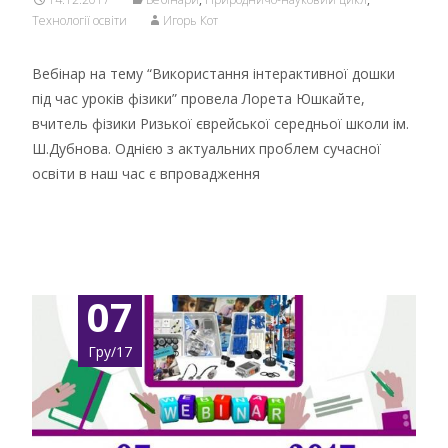
Технології освіти
Игорь Кот
Вебінар на тему “Використання інтерактивної дошки
під час уроків фізики” провела Лорета Юшкайте,
вчитель фізики Ризької єврейської середньої школи ім.
Ш.Дубнова. Однією з актуальних проблем сучасної
освіти в наш час є впровадження
Детальніше …
07
Гру/17