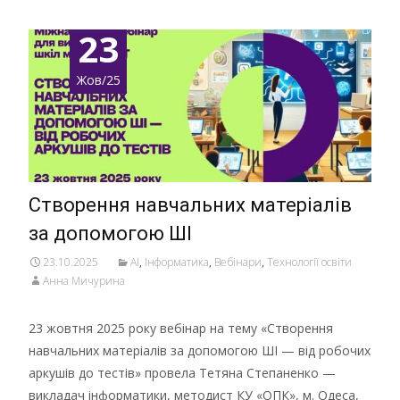
23
Жов/25
Створення навчальних матеріалів
за допомогою ШІ
23.10.2025
AI
,
Інформатика
,
Вебінари
,
Технології освіти
Анна Мичурина
23 жовтня 2025 року вебінар на тему «Створення
навчальних матеріалів за допомогою ШІ — від робочих
аркушів до тестів» провела Тетяна Степаненко —
викладач інформатики, методист КУ «ОПК», м. Одеса,