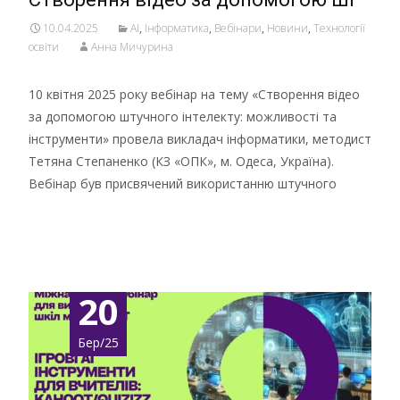
10.04.2025
AI
,
Інформатика
,
Вебінари
,
Новини
,
Технології
освіти
Анна Мичурина
10 квітня 2025 року вебінар на тему «Створення відео
за допомогою штучного інтелекту: можливості та
інструменти» провела викладач інформатики, методист
Тетяна Степаненко (КЗ «ОПК», м. Одеса, Україна).
Вебінар був присвячений використанню штучного
Детальніше …
20
Бер/25