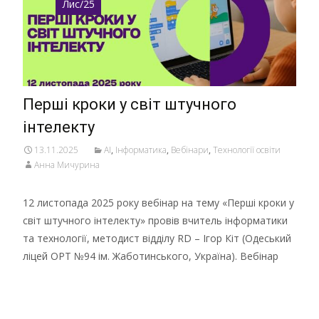
Лис/25
Перші кроки у світ штучного
інтелекту
13.11.2025
AI
,
Інформатика
,
Вебінари
,
Технології освіти
Анна Мичурина
12 листопада 2025 року вебінар на тему «Перші кроки у
світ штучного інтелекту» провів вчитель інформатики
та технології, методист відділу RD – Ігор Кіт (Одеський
ліцей ОРТ №94 ім. Жаботинського, Україна). Вебінар
Детальніше …