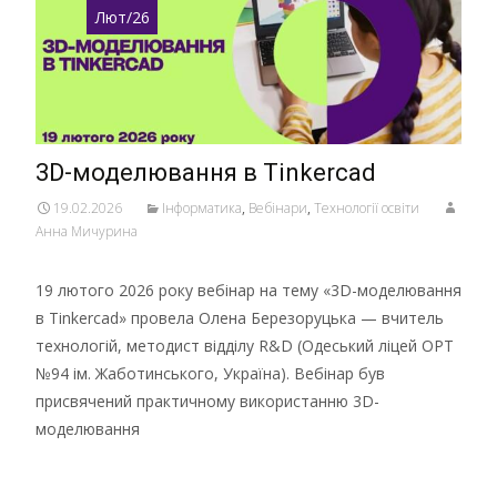
Лют/26
3D-моделювання в Tinkercad
19.02.2026
Інформатика
,
Вебінари
,
Технології освіти
Анна Мичурина
19 лютого 2026 року вебінар на тему «3D-моделювання
в Tinkercad» провела Олена Березоруцька — вчитель
технологій, методист відділу R&D (Одеський ліцей ОРТ
№94 ім. Жаботинського, Україна). Вебінар був
присвячений практичному використанню 3D-
моделювання
Детальніше …