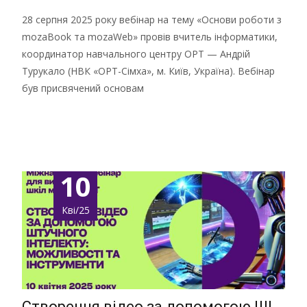
28 серпня 2025 року вебінар на тему «Основи роботи з
mozaBook та mozaWeb» провів вчитель інформатики,
координатор навчального центру ОРТ — Андрій
Турукало (НВК «ОРТ-Сімха», м. Київ, Україна). Вебінар
був присвячений основам
Детальніше …
10
Кві/25
Створення відео за допомогою ШІ