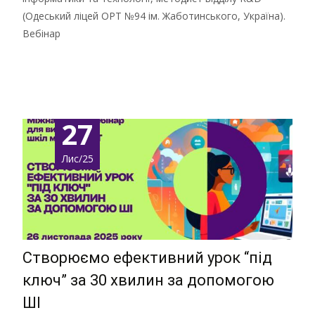
(Одеський ліцей ОРТ №94 ім. Жаботинського, Україна).
Вебінар
Детальніше …
27
Лис/25
Створюємо ефективний урок “під
ключ” за 30 хвилин за допомогою
ШІ