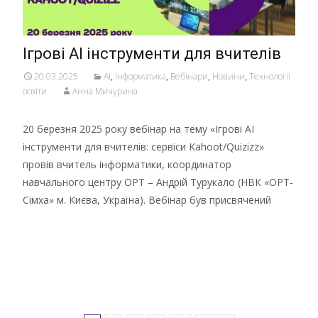
Ігрові АІ інструменти для вчителів
20.03.2025
AI
,
Інформатика
,
Вебінари
,
Новини
,
Технології
освіти
Анна Мичурина
20 березня 2025 року вебінар на тему «Ігрові AI
інструменти для вчителів: сервіси Kahoot/Quizizz»
провів вчитель інформатики, координатор
навчального центру ОРТ – Андрій Турукало (НВК «ОРТ-
Сімха» м. Києва, Україна). Вебінар був присвячений
Детальніше …