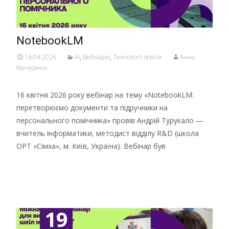
NotebookLM
16.04.2026
AI
,
Вебінари
,
Технології освіти
Анна
Мичурина
16 квітня 2026 року вебінар на тему «NotebookLM:
перетворюємо документи та підручники на
персонального помічника» провів Андрій Турукало —
вчитель інформатики, методист відділу R&D (школа
ОРТ «Сімха», м. Київ, Україна). Вебінар був
Детальніше …
19