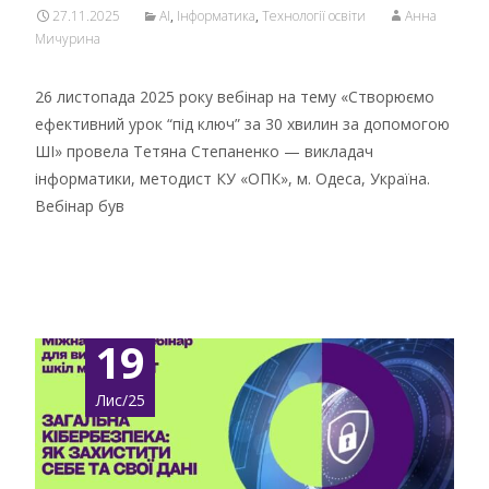
27.11.2025
AI
,
Інформатика
,
Технології освіти
Анна
Мичурина
26 листопада 2025 року вебінар на тему «Створюємо
ефективний урок “під ключ” за 30 хвилин за допомогою
ШІ» провела Тетяна Степаненко — викладач
інформатики, методист КУ «ОПК», м. Одеса, Україна.
Вебінар був
Детальніше …
19
Лис/25