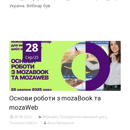
Україна. Вебінар був
Детальніше …
28
Сер/25
Основи роботи з mozaBook та
mozaWeb
28.08.2025
Вебінари
,
Природничо-науковий цикл
,
Технології освіти
Анна Мичурина