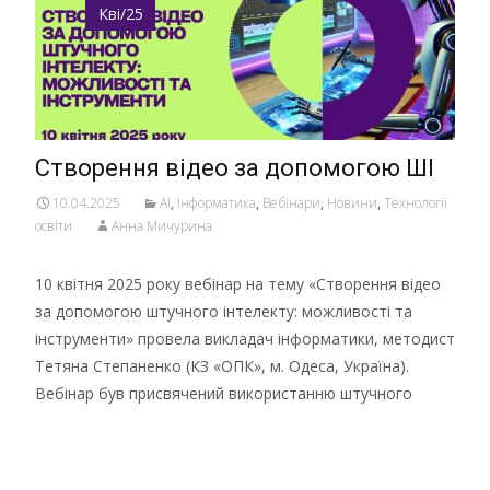
Кві/25
Створення відео за допомогою ШІ
10.04.2025
AI
,
Інформатика
,
Вебінари
,
Новини
,
Технології
освіти
Анна Мичурина
10 квітня 2025 року вебінар на тему «Створення відео
за допомогою штучного інтелекту: можливості та
інструменти» провела викладач інформатики, методист
Тетяна Степаненко (КЗ «ОПК», м. Одеса, Україна).
Вебінар був присвячений використанню штучного
Детальніше …