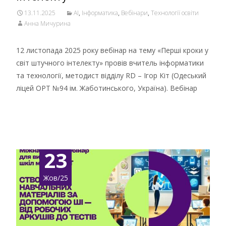
13.11.2025
AI
,
Інформатика
,
Вебінари
,
Технології освіти
Анна Мичурина
12 листопада 2025 року вебінар на тему «Перші кроки у
світ штучного інтелекту» провів вчитель інформатики
та технології, методист відділу RD – Ігор Кіт (Одеський
ліцей ОРТ №94 ім. Жаботинського, Україна). Вебінар
Детальніше …
23
Жов/25