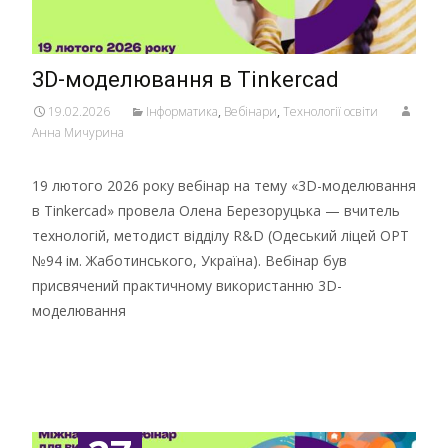
3D-моделювання в Tinkercad
19.02.2026
Інформатика
,
Вебінари
,
Технології освіти
Анна Мичурина
19 лютого 2026 року вебінар на тему «3D-моделювання
в Tinkercad» провела Олена Березоруцька — вчитель
технологій, методист відділу R&D (Одеський ліцей ОРТ
№94 ім. Жаботинського, Україна). Вебінар був
присвячений практичному використанню 3D-
моделювання
Детальніше …