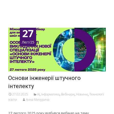
Детальніше …
27
Лют/25
Основи інженерії штучного
інтелекту
27.02.2025
AI
,
Інформатика
,
Вебінари
,
Новини
,
Технології
освіти
Анна Мичурина
27 лютого 2025 року відбувся вебінар на тему