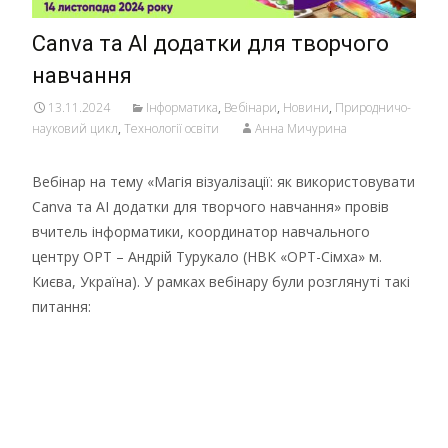
Canva та AI додатки для творчого
навчання
13.11.2024
Інформатика
,
Вебінари
,
Новини
,
Природничо-
науковий цикл
,
Технології освіти
Анна Мичурина
Вебінар на тему «Магія візуалізації: як використовувати
Canva та AI додатки для творчого навчання» провів
вчитель інформатики, координатор навчального
центру ОРТ – Андрій Турукало (НВК «ОРТ-Сімха» м.
Києва, Україна). У рамках вебінару були розглянуті такі
питання:
Детальніше …