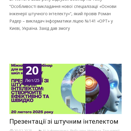
“Особливості викладання нової спеціалізації «Основи
інженерії штучного інтелекту»“, який провів Роман
Радер – викладач інформатики ліцею №141 «ОРТ» у
Києві, Україна. Захід дав змогу
Детальніше …
20
Лют/25
Презентації зі штучним інтелектом
20.02.2025
AI
,
Інформатика
,
Вебінари
,
Новини
,
Технології