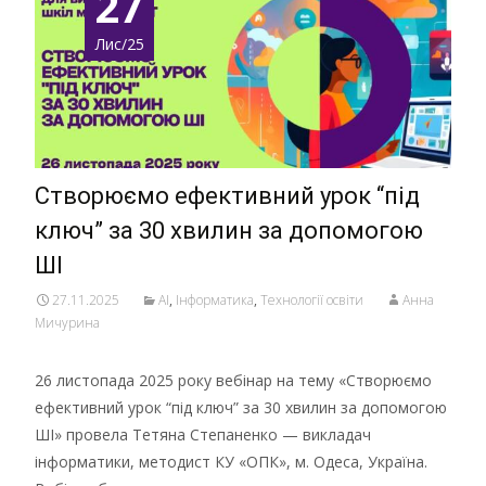
27
Лис/25
Створюємо ефективний урок “під
ключ” за 30 хвилин за допомогою
ШІ
27.11.2025
AI
,
Інформатика
,
Технології освіти
Анна
Мичурина
26 листопада 2025 року вебінар на тему «Створюємо
ефективний урок “під ключ” за 30 хвилин за допомогою
ШІ» провела Тетяна Степаненко — викладач
інформатики, методист КУ «ОПК», м. Одеса, Україна.