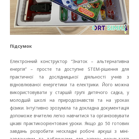
Підсумок
Електронний конструктор “Знаток – альтернативна
енергія” – просте та доступне STEM-рішення для
практичної та дослідницької діяльності учнів з
відновлюваної енергетики та електрики. Його можна
використовувати у старшій групі дитячого садка, у
молодшій школі на природознавстві та на уроках
фізики. Інтуїтивно зрозуміла та докладна документація
допоможе вчителю легко навчитися та організовувати
цікаві практикоорієнтовані уроки. Якщо до 50 готових
завдань розробити нескладні робочі аркуші з міні-
завданнями та табличками для запису результатів