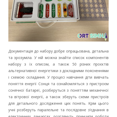
Документація до набору добре опрацьована, детальна
та зрозуміла. У ній можна знайти список компонентів
набору з їх описом, а також 50 різних проєктів
альтернативної енергетики з докладними поясненнями
і схемою складання. У процесі навчання діти вивчать
поняття енергії Сонця та ознайомляться з пристроєм
сонячної батареї, розберуться з поняттям механічної
та вітрової енергії, а також зберуть схеми пристроїв
для детального дослідження цих понять. Крім цього
учні розберуть паралельне та послідовне з’єднання в
електричних ланцюгах, розглянуть принципи роботи