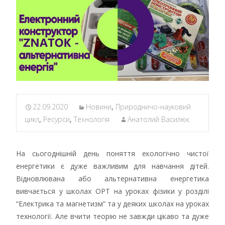
22.09.2020
Новини
,
Природничо-науковий
цикл
,
Ресурси
,
Технологія
Анатолий Василюк
На сьогоднішній день поняття екологічно чистої
енергетики є дуже важливим для навчання дітей.
Відновлювана або альтернативна енергетика
вивчається у школах ОРТ на уроках фізики у розділі
“Електрика та магнетизм” та у деяких школах на уроках
технології. Але вчити теорію не завжди цікаво та дуже