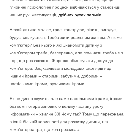
глибинні психологічні процеси відбиваються у становищі
наших рук, жестикуляції,
дрібних рухах пальців
.
Нехай дитина малює, грає, конструює, ліпить, вигадує,
будує, спілкується. Треба жити реальним життям. А як же
комп’ютер? Без нього ніяк! Знайомити дитину з
комп’ютером треба, безперечно, але починати треба не з
ігор, що розважають. Жорстко обмежувати доступ до
комп’ютера. Зацікавлювати молодших школярів над
іншими іграми – старими, забутими, добрими –
настільними іграми, рухливими іграми.
Як не дивно звучить, але саме настільними іграми, іграми
без комп’ютера заповнюю велику частину уроку
інформатики – хвилин 30! Чому так? Тому що переконана
в їхній більшій корисності для розвитку дитини, ніж
комп’ютерна гра, що хоч і розвиває.