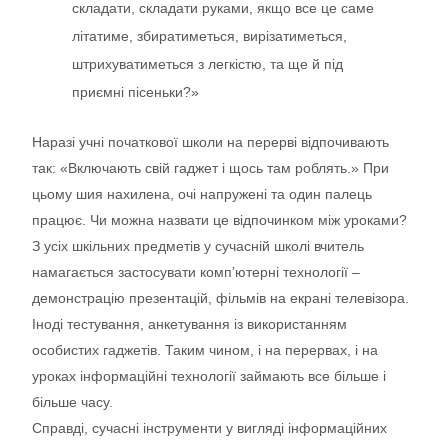
складати, складати руками, якщо все це саме
літатиме, збиратиметься, вирізатиметься,
штрихуватиметься з легкістю, та ще й під
приємні пісеньки?»
Наразі учні початкової школи на перерві відпочивають
так: «Включають свій гаджет і щось там роблять.» При
цьому шия нахилена, очі напружені та один палець
працює. Чи можна назвати це відпочинком між уроками?
З усіх шкільних предметів у сучасній школі вчитель
намагається застосувати комп’ютерні технології –
демонстрацію презентацій, фільмів на екрані телевізора.
Іноді тестування, анкетування із використанням
особистих гаджетів. Таким чином, і на перервах, і на
уроках інформаційні технології займають все більше і
більше часу.
Справді, сучасні інструменти у вигляді інформаційних