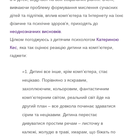
вивчаючи проблему формування мислення сучасних
дітей та підлітків, вплив комп’ютера та Інтернету на їхнє
фізичне та психічне здоров’я, приходять до
неоднозначних висновків
.
Цілком погоджуюсь з дитячим психологом
Катериною
Кес
, яка так оцінює реакцію дитини на комп’ютери,
гаджети:
«
1. Дитині все інше, крім комп’ютера, стає
нецікаво. Порівняно з яскравим,
захоплюючим, кольоровим, фантастичним
комп’ютерним світом, реальний світ йде на
другий план – все довкола починає здаватися
сірим та нецікавим. Дитина перестає
дивуватися простим речам – листочку в
калюжі, жолудю в траві, хмарам, що біжать по