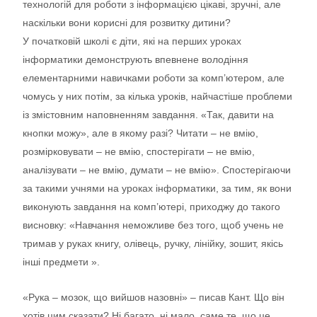
технологій для роботи з інформацією цікаві, зручні, але
наскільки вони корисні для розвитку дитини?
У початковій школі є діти, які на перших уроках
інформатики демонструють впевнене володіння
елементарними навичками роботи за комп’ютером, але
чомусь у них потім, за кілька уроків, найчастіше проблеми
із змістовним наповненням завдання. «Так, давити на
кнопки можу», але в якому разі? Читати – не вмію,
розмірковувати – не вмію, спостерігати – не вмію,
аналізувати – не вмію, думати – не вмію». Спостерігаючи
за такими учнями на уроках інформатики, за тим, як вони
виконують завдання на комп’ютері, приходжу до такого
висновку: «Навчання неможливе без того, щоб учень не
тримав у руках книгу, олівець, ручку, лінійку, зошит, якісь
інші предмети ».
«Рука – мозок, що вийшов назовні» – писав Кант. Що він
хотів цим сказати? Ні багато, ні мало, саме те, що це