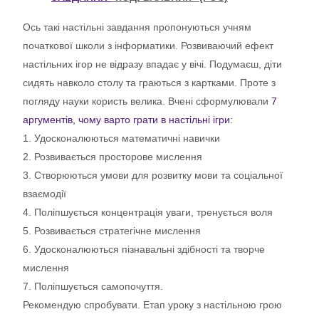
Ось такі настільні завдання пропонуються учням
початкової школи з інформатики. Розвиваючий ефект
настільних ігор не відразу впадає у вічі. Подумаєш, діти
сидять навколо столу та граються з картками. Проте з
погляду науки користь велика. Вчені сформулювали
7
аргументів, чому варто грати в настільні ігри
:
1. Удосконалюються математичні навички
2. Розвивається просторове мислення
3. Створюються умови для розвитку мови та соціальної
взаємодії
4. Поліпшується концентрація уваги, тренується воля
5. Розвивається стратегічне мислення
6. Удосконалюються пізнавальні здібності та творче
мислення
7. Поліпшується самопочуття.
Рекомендую спробувати. Етап уроку з настільною грою