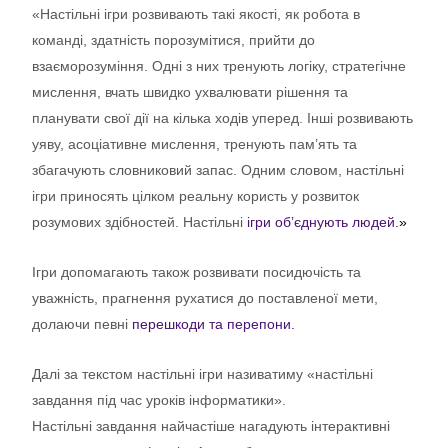
«Настільні ігри розвивають такі якості, як робота в
команді, здатність порозумітися, прийти до
взаєморозуміння. Одні з них тренують логіку, стратегічне
мислення, вчать швидко ухвалювати рішення та
планувати свої дії на кілька ходів уперед. Інші розвивають
уяву, асоціативне мислення, тренують пам’ять та
збагачують словниковий запас. Одним словом, настільні
ігри приносять цілком реальну користь у розвиток
розумових здібностей. Настільні
ігри об’єднують людей.
»
Ігри допомагають також розвивати посидючість та
уважність, прагнення рухатися до поставленої мети,
долаючи певні
перешкоди та перепони.
Далі за текстом настільні ігри називатиму «настільні
завдання під час уроків інформатики».
Настільні завдання найчастіше нагадують інтерактивні