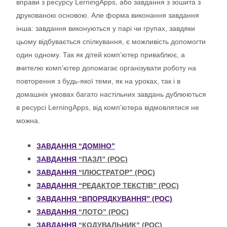
вправи з ресурсу LerningApps, або завдання з зошита з
друкованою основою. Але форма виконання завдання
інша: завдання виконуються у парі чи групах, завдяки
цьому відбувається спілкування, є можливість допомогти
один одному. Так як дітей комп’ютер приваблює, а
вчителю комп’ютер допомагає організувати роботу на
повторення з будь-якої теми, як на уроках, так і в
домашніх умовах багато настільних завдань дублюються
в ресурсі LerningApps, від комп’ютера відмовлятися не
можна.
ЗАВДАННЯ “ДОМІНО”
ЗАВДАННЯ
“ПАЗЛ” (РОС)
ЗАВДАННЯ
“ІЛЮСТРАТОР” (РОС)
ЗАВДАННЯ
“РЕДАКТОР ТЕКСТІВ” (РОС)
ЗАВДАННЯ
“ВПОРЯДКУВАННЯ
”
(РОС)
ЗАВДАННЯ
“ЛОТО” (РОС)
ЗАВДАННЯ
“КОДУВАЛЬНИК” (РОС)