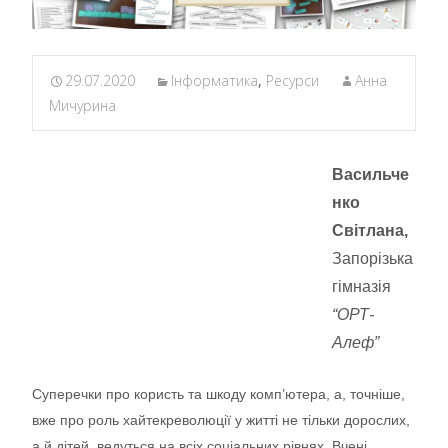
29.07.2020
Інформатика
,
Ресурси
Анна
Мичурина
Васильче
нко
Світлана,
Запорізька
гімназія
“ОРТ-
Алеф”
Суперечки про користь та шкоду комп’ютера, а, точніше,
вже про роль хайтекреволюції у житті не тільки дорослих,
а й дітей, ведуться на всіх соціальних рівнях. Вчені,