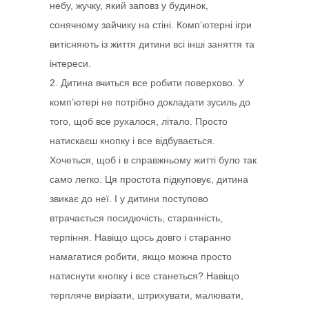
небу, жучку, який заповз у будинок,
сонячному зайчику на стіні. Комп’ютерні ігри
витісняють із життя дитини всі інші заняття та
інтереси.
2. Дитина вчиться все робити поверхово. У
комп’ютері не потрібно докладати зусиль до
того, щоб все рухалося, літало. Просто
натискаєш кнопку і все відбувається.
Хочеться, щоб і в справжньому житті було так
само легко. Ця простота підкуповує, дитина
звикає до неї. І у дитини поступово
втрачається посидючість, старанність,
терпіння. Навіщо щось довго і старанно
намагатися робити, якщо можна просто
натиснути кнопку і все станеться? Навіщо
терпляче вирізати, штрихувати, малювати,