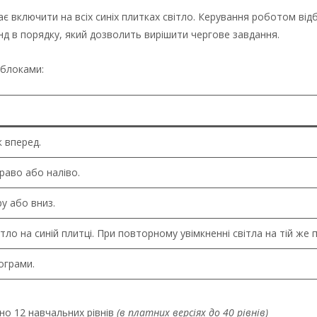
має включити на всіх синіх плитках світло. Керування роботом ві
нд в порядку, який дозволить вирішити чергове завдання.
 блоками:
 вперед.
раво або наліво.
у або вниз.
ітло на синій плитці. При повторному увімкненні світла на тій же 
ограми.
но 12 навчальних рівнів
(в платних версіях до 40 рівнів)