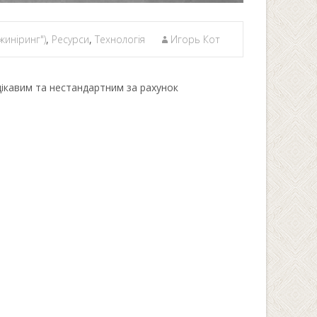
жиніринг")
,
Ресурси
,
Технологія
Игорь Кот
цікавим та нестандартним за рахунок