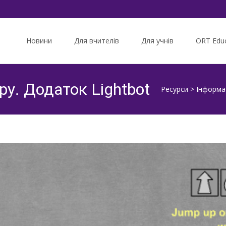
Skip
to
Новини
Для вчителів
Для учнів
ORT Educ
content
у. Додаток Lightbot
Ресурси
>
Інформа