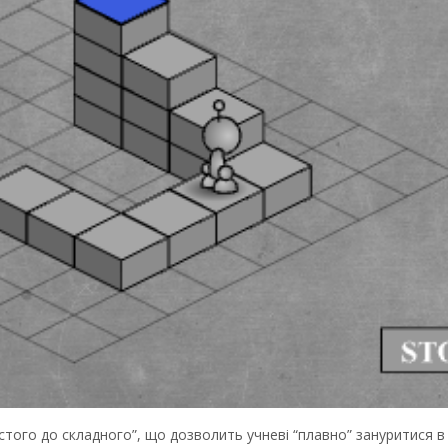
стого до складного”, що дозволить учневі “плавно” зануритися в