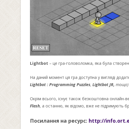
Lightbot
– це гра-головоломка, яка була створена 
На даний момент ця гра доступна у вигляді додатк
Lightbot : Programming Puzzles
,
Lightbot JR,
тощо)
Окрім всього, існує також безкоштовна онлайн-вер
Flash
, а останню, як відомо, вже не підримують б
Посилання на ресурс:
http://info.ort