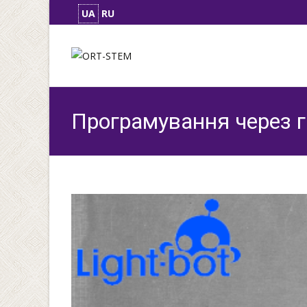
UA
RU
Програмування через гр