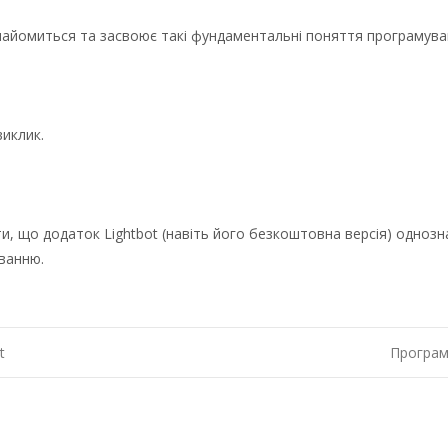
знайомиться та засвоює такі фундаментальні поняття програмуван
виклик.
 що додаток Lightbot (навіть його безкоштовна версія) однозна
уванню.
t
Програм