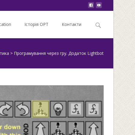
Search
ation
Історія ОРТ
Контакти
for:
тика
>
Програмування через гру. Додаток Lightbot