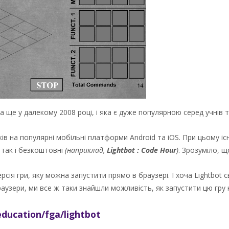
ще у далекому 2008 році, і яка є дуже популярною серед учнів та 
ів на популярні мобільні платформи Android та iOS. При цьому існ
так і безкоштовні
(наприклад,
Lightbot : Code Hour
)
. Зрозуміло, 
сія гри, яку можна запустити прямо в браузері. І хоча Lightbot с
раузери, ми все ж таки знайшли можливість, як запустити цю гру 
.education/fga/lightbot