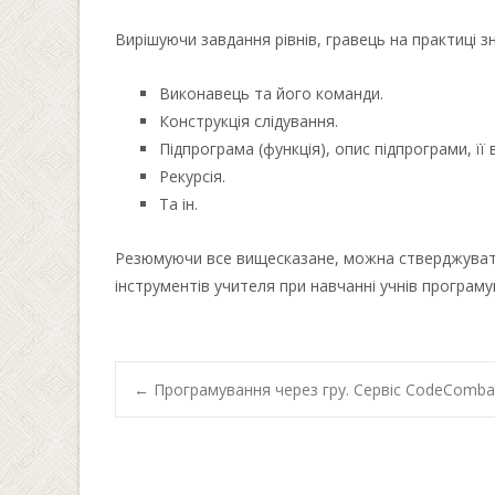
Вирішуючи завдання рівнів, гравець на практиці 
Виконавець та його команди.
Конструкція слідування.
Підпрограма (функція), опис підпрограми, її 
Рекурсія.
Та ін.
Резюмуючи все вищесказане, можна стверджувати,
інструментів учителя при навчанні учнів програм
Post
←
Програмування через гру. Сервіс CodeComba
navigation