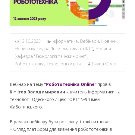
13.10.2023
Інформатика
,
Вебінари
,
Новини
,
Новини (кафедра "Інформатика та ІКТ")
,
Новини
(кафедра "Технологія та інжиніринг")
,
Робототехніка
,
Технології освіти
Диана Орел
Вебінар на тему
“Робототехніка Online”
провів
Кіт Ігор Володимирович
– вчитель інформатики та
технології Одеського ліцею “ОРТ” №94 імені
Жаботинського.
В рамках вебінару були розглянуті такі питання:
– Огляд платформ для вивчення робототехніки в