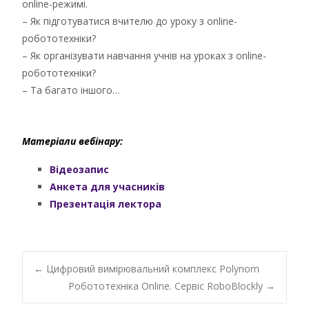
online-режимі.
– Як підготуватися вчителю до уроку з online-
робототехніки?
– Як організувати навчання учнів на уроках з online-
робототехніки?
– Та багато іншого…
Матеріали вебінару:
Відеозапис
Анкета для учасників
Презентація лектора
Post
←
Цифровий вимірювальний комплекс Polynom
Робототехніка Online. Сервіс RoboBlockly
→