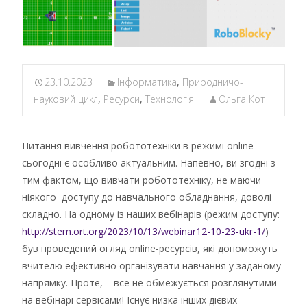
23.10.2023
Інформатика
,
Природничо-
науковий цикл
,
Ресурси
,
Технологія
Ольга Кот
Питання вивчення робототехніки в режимі online
сьогодні є особливо актуальним. Напевно, ви згодні з
тим фактом, що вивчати робототехніку, не маючи
ніякого доступу до навчального обладнання, доволі
складно. На одному із наших вебінарів (режим доступу:
http://stem.ort.org/2023/10/13/webinar12-10-23-ukr-1/
)
був проведений огляд online-ресурсів, які допоможуть
вчителю ефективно організувати навчання у заданому
напрямку. Проте, – все не обмежується розглянутими
на вебінарі сервісами! Існує низка інших дієвих