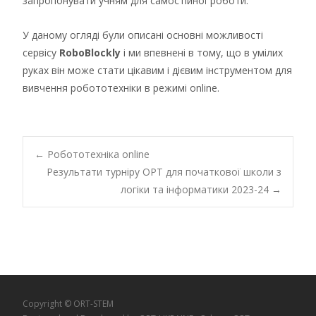
запропонувати учням для самостійної роботи.
У даному огляді були описані основні можливості
сервісу
RoboBlockly
і ми впевнені в тому, що в умілих
руках він може стати цікавим і дієвим інструментом для
вивчення робототехніки в режимі online.
Post
←
Робототехніка online
Результати турніру ОРТ для початкової школи з
логіки та інформатики 2023-24
→
navigation
Copyright © ORT-STEM