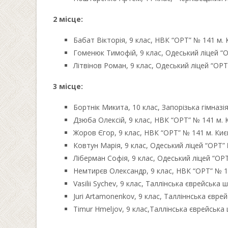
2 місце:
Бабат Вікторія, 9 клас, НВК “ОРТ” № 141 м. 
Гоменюк Тимофій, 9 клас, Одеський ліцей “
Літвінов Роман, 9 клас, Одеський ліцей “ОР
3 місце:
Бортнік Микита, 10 клас, Запорізька гімназ
Дзюба Олексій, 9 клас, НВК “ОРТ” № 141 м. 
Жоров Єгор, 9 клас, НВК “ОРТ” № 141 м. Киє
Ковтун Марія, 9 клас, Одеський ліцей “ОРТ”
Ліберман Софія, 9 клас, Одеський ліцей “ОР
Немтирєв Олександр, 9 клас, НВК “ОРТ” № 14
Vasilii Sychev, 9 клас, Таллінська єврейська
Juri Artamonenkov, 9 клас, Талліннська євре
Timur Hmeljov, 9 клас,Таллінська єврейська