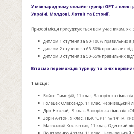
У міжнародному онлайн-турнірі ОРТ з електро
Україні, Молдові, Латвії та Естонії.
Призові місця присуджуються всім учасникам, які 
диплом 1 ступеня за 80-100% правильних ві
диплом 2 ступеня за 65-80% правильних від
диплом 3 ступеня за 50-65% правильних відп
Вітаємо переможців турніру та їхніх керівник
1 місце:
Бойко Тимофій, 11 клас, Запорізька гімназі
Голецек Олександр, 11 клас, Чернівецький л
Дрік Ніколай, 9 клас, Запорізька гімназія «
Зорін Антон, 9 клас, НВК “ОРТ” № 141 м. Киє
Маєвський Костянтин, 11 клас, Одеський лі
Поштаренко Артем, 11 клас, Чернівецький л