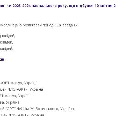
ніки 2023-2024 навчального року, що відбувся 10 квітня 202
змогли вірно розв’язати понад 50% завдань:
дповідей,
повідей,
овідей.
ів:
я «ОРТ-Алеф», Україна
іцей №15 «ОРТ», Україна
ОРТ-Алеф», Україна .
ва, Україна
цей “ОРТ” №94 ім. Жаботинського, Україна
іцей №15 «ОРТ», Україна