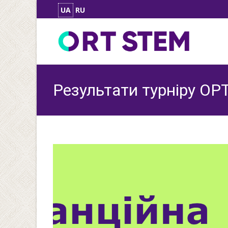
UA
RU
Результати турніру ОР