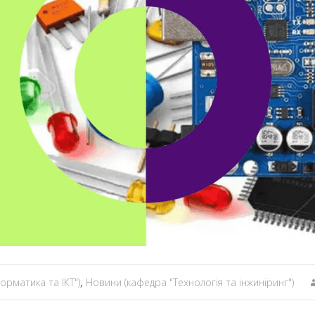
орматика та ІКТ")
,
Новини (кафедра "Технологія та інжиніринг")